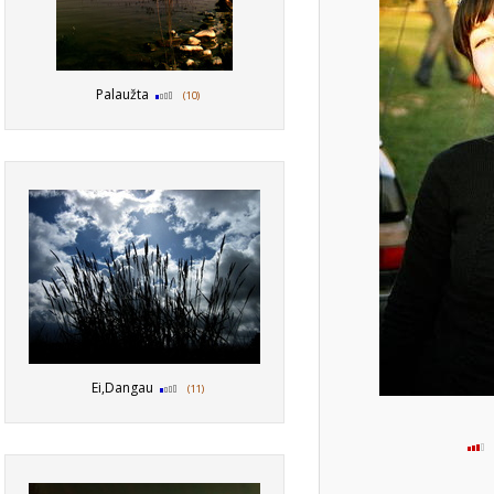
Palaužta
(10)
Ei,Dangau
(11)