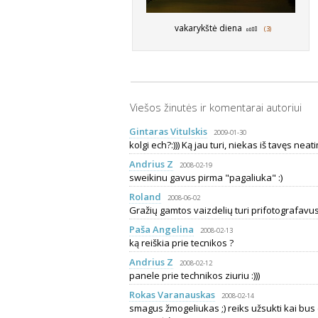
vakarykštė diena
(3)
Viešos žinutės ir komentarai autoriui
Gintaras Vitulskis
2009-01-30
kolgi ech?:))) Ką jau turi, niekas iš tavęs neatim
Andrius Z
2008-02-19
sweikinu gavus pirma "pagaliuka" :)
Roland
2008-06-02
Gražių gamtos vaizdelių turi prifotografavus..
Paša Angelina
2008-02-13
ką reiškia prie tecnikos ?
Andrius Z
2008-02-12
panele prie technikos ziuriu :)))
Rokas Varanauskas
2008-02-14
smagus žmogeliukas ;) reiks užsukti kai bus 