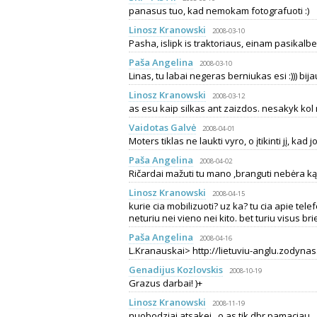
panasus tuo, kad nemokam fotografuoti :)
Linosz Kranowski
2008-03-10
Pasha, islipk is traktoriaus, einam pasikalbe
Paša Angelina
2008-03-10
Linas, tu labai negeras berniukas esi :))) bij
Linosz Kranowski
2008-03-12
as esu kaip silkas ant zaizdos. nesakyk kol 
Vaidotas Galvė
2008-04-01
Moters tiklas ne laukti vyro, o įtikinti jį, kad jo
Paša Angelina
2008-04-02
Ričardai mažuti tu mano ,branguti nebėra ką įt
Linosz Kranowski
2008-04-15
kurie cia mobilizuoti? uz ka? tu cia apie te
neturiu nei vieno nei kito. bet turiu visus bri
Paša Angelina
2008-04-16
L.Kranauskai> http://lietuviu-anglu.zodynas.
Genadijus Kozlovskis
2008-10-19
Grazus darbai! )+
Linosz Kranowski
2008-11-19
nuobodziai atsakei.. o as tik dbr pamaciau