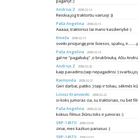
paganyt ;)
Andrius Z
2008-02-14
Reiskia,jog traktortiu vairuoji :))
Paša Angelina
2008-02-15
Aaaaa, traktorius tai mano kasdienybė :)
Knieža
2008-02-15
sveiki prisijungę prie šviesos, spalvų, ir........
Paša Angelina
2008-02-19
gal ne "pagaliuką" ,o brukšniuką. Ačiu Andri
Andrius Z
2008-02-20
kaip pavadinsi,taip nepagadinsi :) svarbu,jog
Raimonda
2008-02-21
Geri darbai, patiko ;) taip ir toliau, sėkmės kū
Linosz Kranowski
2008-02-22
oi koks jumoras cia, su traktoriais, nu bet film
Paša Angelina
2008-02-24
kokius filmus žiūriu toks ir jumoras :)
SRP-145TII
2008-03-09
zinai, mes kazkuo panasus :)
SRP-145TII
2008-03-10