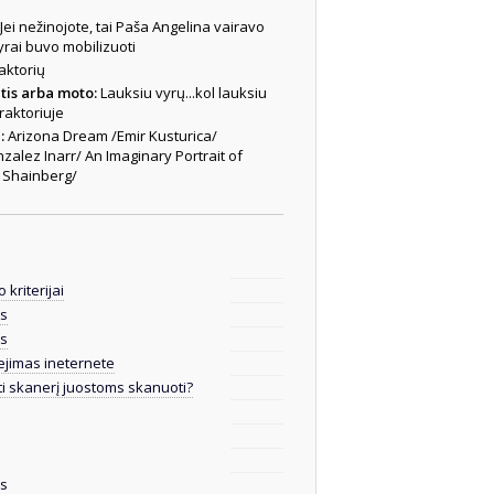
Jei nežinojote, tai Paša Angelina vairavo
vyrai buvo mobilizuoti
raktorių
tis arba moto:
Lauksiu vyrų...kol lauksiu
traktoriuje
i:
Arizona Dream /Emir Kusturica/
zalez Inarr/ An Imaginary Portrait of
 Shainberg/
 kriterijai
is
is
jimas ineternete
ti skanerį juostoms skanuoti?
is