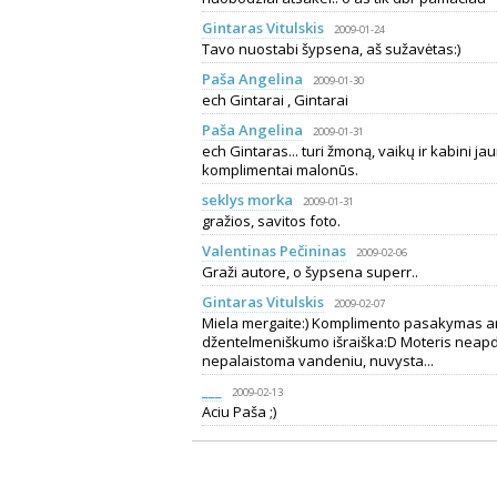
Gintaras Vitulskis
2009-01-24
Tavo nuostabi šypsena, aš sužavėtas:)
Paša Angelina
2009-01-30
ech Gintarai , Gintarai
Paša Angelina
2009-01-31
ech Gintaras... turi žmoną, vaikų ir kabini j
komplimentai malonūs.
seklys morka
2009-01-31
gražios, savitos foto.
Valentinas Pečininas
2009-02-06
Graži autore, o šypsena superr..
Gintaras Vitulskis
2009-02-07
Miela mergaite:) Komplimento pasakymas anai
džentelmeniškumo išraiška:D Moteris neapd
nepalaistoma vandeniu, nuvysta...
___
2009-02-13
Aciu Paša ;)