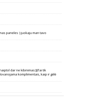
aunas paneles :) juokaju man tavo
ptol dar ne kibinimas:)))Tai tik
ovanojama komplimentais, kaip ir gėlė