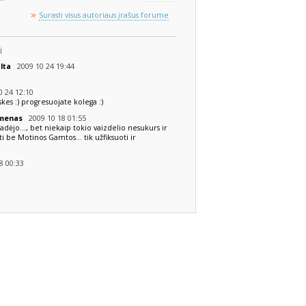
»
Surasti visus autoriaus įrašus forume
i
2009 10 24 19:44
alta
 24 12:10
skes :) progresuojate kolega :)
2009 10 18 01:55
 menas
dėjo..., bet niekaip tokio vaizdelio nesukurs ir
i be Motinos Gamtos... tik užfiksuoti ir
8 00:33