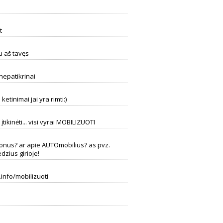
t
au aš tavęs
nepatikrinai
 ketinimai jai yra rimti:)
ikinėti... visi vyrai MOBILIZUOTI
lefonus? ar apie AUTOmobilius? as pvz.
edzius girioje!
info/mobilizuoti