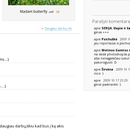
Madam butterfly
(5)
Parašyti komentara
»
apie
SERIJA: šlapia ir š
Daugiau darbų (4)
geras +++
2009 10
apie
Psichuškė
jau reportazai is psichu
apie
Motinos Gamtos
na dėdė photoshop'as pa
ašai nenagalėčiau sukurt
s...:)
pakoreguoti :D
2009 10 1
apie
Širvėna
nice :)
2009 10 17 23:29
apie
gerai paskraidei :)
. ;)
daugiau darbų,tikiu kad bus į ką akis