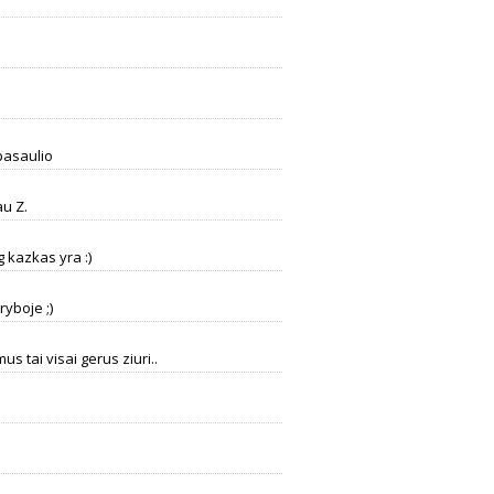
.pasaulio
au Z.
 kazkas yra :)
ryboje ;)
us tai visai gerus ziuri..