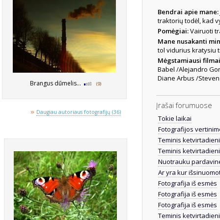
Bendrai apie mane:
traktorių todėl, kad 
Pomėgiai:
Vairuoti t
Mane nusakanti min
tol vidurius kratysiu 
Mėgstamiausi filma
Babel /Alejandro Gon
Diane Arbus /Steven
Brangus dūmelis...
(9)
Įrašai forumuose
»
Daugiau autoriaus fotografijų (36)
Tokie laikai
Fotografijos vertinimo
Teminis ketvirtadien
Teminis ketvirtadien
Nuotrauku pardavine
Ar yra kur išsinuomo
Fotografija iš esmės
Fotografija iš esmės
Fotografija iš esmės
Teminis ketvirtadien