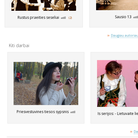
Sausio 13
Rustus praeities seseliai
(2)
»
Daugiau autoriaus
Kiti darbai
Priesvestuvines tiesos sypsnis
Is serijos: - Lietuvaite l
»
Da