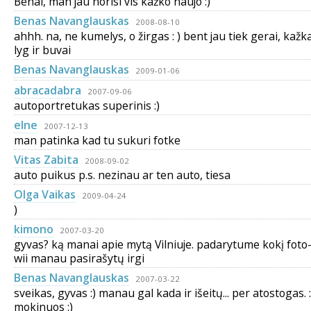
Benai, man jau norisi vis kažko naujo :)
Benas Navanglauskas
2008-08-10
ahhh. na, ne kumelys, o žirgas : ) bent jau tiek gerai, kažk
lyg ir buvai
Benas Navanglauskas
2009-01-06
abracadabra
2007-09-06
autoportretukas superinis :)
elne
2007-12-13
man patinka kad tu sukuri fotke
Vitas Zabita
2008-09-02
auto puikus p.s. nezinau ar ten auto, tiesa
Olga Vaikas
2009-04-24
)
kimono
2007-03-20
gyvas? ką manai apie mytą Vilniuje. padarytume kokį foto
wii manau pasirašytų irgi
Benas Navanglauskas
2007-03-22
sveikas, gyvas :) manau gal kada ir išeitų... per atostogas. 
mokinuos :)