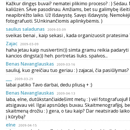
Kažkur dingęs buvai? nematei plikimo proceso? : ) Sėdau.
kaliūzėn. SAve pasodinau. Amžiams, bet su galimybę išeiti
neapibrėžto laiko. Už išdavystę. Savęs išdavystę. Nemokė
fotografuoti. SUnkinančiomis aplinkybėmis. )
saulius saladunas
2009-03-09
sveikas benai , kaip sekasi , kada organizuosit pratesima 
Zajac
2009-03-09
haha jetau kaip nusivertini:)) simta gramu reikia padaryti
kancios dingsta:)) heh. portretas liuks. spalvos...
Benas Navanglauskas
2009-03-16
sauliuj, kuo greičiau tuo geriau : ) zajacai, čia pasiūlymas? 
___
2009-03-29
labai patiko Tavo darbai, dedu pliusą + :)
Benas Navanglauskas
2009-04-13
laba, elne, dutūkstančiaidešimt metų : ) vėl fotografuoju!!
atsigavau vėl. Ilgai apsnūdęs buvau. Skaitmenografijoj, be
skaitmeną drožiu : ) gera, o tau kaip? Dar neatsirado laik
į kūrybą?
elne
2009-04-15