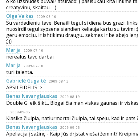
o ko uzsnudes buwai? atsirado: ) pasisukau kita linkme tai
creatyvinu, skaitau.. : )
Olga Vaikas
2009-06-16
Su vardadieniu tave, Benai!!! tegul si diena bus grazi, links
nuosirdi! tegul sypsena siandien keliauja kartu su tavimi :
geru emociju, ir ishtikimu draugu.. sekmes ir be abejo len
;)))
Marija
2009-07-10
nerealus tavo darbai.
Marija
2009-07-10
turi talenta.
Gabrielė Gugaitė
2009-08-13
APSILEIDELIS :>
Benas Navanglauskas
2009-08-19
Double G, eik šikt... Blogai čia man viskas gaunasi ir viskas
.
2009-09-05
Klasika čiulpia, natiurmortai čiulpia, tai speju, kad ir pats či
Benas Navanglauskas
2009-09-05
Apeliacija į sažinę - Kaip Jūs drįstat viešai žemint? Kreipima