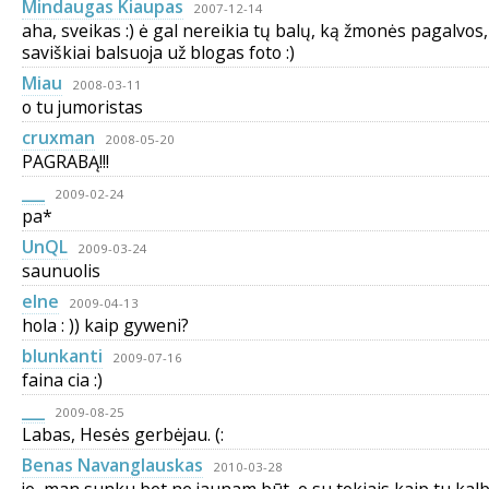
Mindaugas Kiaupas
2007-12-14
aha, sveikas :) ė gal nereikia tų balų, ką žmonės pagalvos
saviškiai balsuoja už blogas foto :)
Miau
2008-03-11
o tu jumoristas
cruxman
2008-05-20
PAGRABĄ!!!
___
2009-02-24
pa*
UnQL
2009-03-24
saunuolis
elne
2009-04-13
hola : )) kaip gyweni?
blunkanti
2009-07-16
faina cia :)
___
2009-08-25
Labas, Hesės gerbėjau. (:
Benas Navanglauskas
2010-03-28