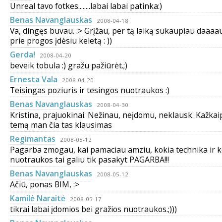
Unreal tavo fotkes........labai labai patinka:)
Benas Navanglauskas
2008-04-18
Va, dingęs buvau. :> Grįžau, per tą laiką sukaupiau daaaa
prie progos įdėsiu keletą : ))
Gerda!
2008-04-20
beveik tobula :) gražu pažiūrėt.;)
Ernesta Vala
2008-04-20
Teisingas poziuris ir tesingos nuotraukos :)
Benas Navanglauskas
2008-04-30
Kristina, prajuokinai. Nežinau, neįdomu, neklausk. Kažkaip 
temą man čia tas klausimas
Regimantas
2008-05-12
Pagarba zmogau, kai pamaciau amziu, kokia technika ir k
nuotraukos tai galiu tik pasakyt PAGARBA!!!
Benas Navanglauskas
2008-05-12
Ačiū, ponas BIM, :>
Kamilė Naraitė
2008-05-17
tikrai labai įdomios bei gražios nuotraukos.;)))