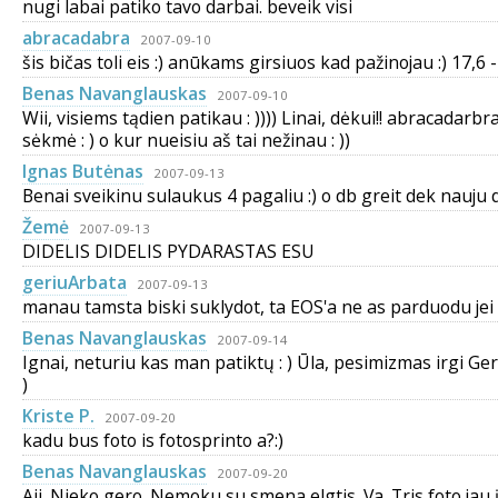
nugi labai patiko tavo darbai. beveik visi
abracadabra
2007-09-10
šis bičas toli eis :) anūkams girsiuos kad pažinojau :) 17,6 -
Benas Navanglauskas
2007-09-10
Wii, visiems tądien patikau : )))) Linai, dėkui!! abracadarbra,
sėkmė : ) o kur nueisiu aš tai nežinau : ))
Ignas Butėnas
2007-09-13
Benai sveikinu sulaukus 4 pagaliu :) o db greit dek nauju 
Žemė
2007-09-13
DIDELIS DIDELIS PYDARASTAS ESU
geriuArbata
2007-09-13
manau tamsta biski suklydot, ta EOS'a ne as parduodu jei 
Benas Navanglauskas
2007-09-14
Ignai, neturiu kas man patiktų : ) Ūla, pesimizmas irgi Ger
)
Kriste P.
2007-09-20
kadu bus foto is fotosprinto a?:)
Benas Navanglauskas
2007-09-20
Aii. Nieko gero. Nemoku su smena elgtis. Va. Tris foto jau 