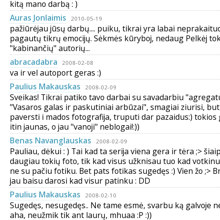
kitą mano darbą : )
Auras Jonlaimis
2010-05-19
pažiūrėjau jūsų darbų.... puiku, tikrai yra labai neprakaitu
pagautų tikrų emocijų. Sėkmės kūryboj, nedaug Pelkėj to
"kabinančių" autorių...
abracadabra
2008-02-08
va ir vel autoport geras :)
Paulius Makauskas
2008-02-09
Sveikas! Tikrai patiko tavo darbai su savadarbiu "agregatu
"Vasaros galas ir paskutiniai arbūzai", smagiai ziurisi, bu
paversti i mados fotografija, truputi dar pazaidus:) tokios 
itin jaunas, o jau "vanoji" neblogai!:))
Benas Navanglauskas
2008-02-09
Pauliau, dėkui : ) Tai kad ta serija viena gera ir tėra ;> šiai
daugiau tokių foto, tik kad visus užknisau tuo kad votkinu
ne su pačiu fotiku. Bet pats fotikas sugedęs :) Vien žo ;> 
jau baisu darosi kad visur patinku : DD
Paulius Makauskas
2008-02-10
Sugedęs, nesugedęs.. Ne tame esmė, svarbu ką galvoje neš
aha, neužmik tik ant laurų, mhuaa :P :))