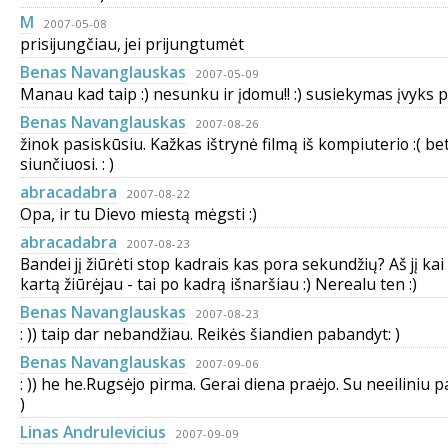
M
2007-05-08
prisijungčiau, jei prijungtumėt
Benas Navanglauskas
2007-05-09
Manau kad taip :) nesunku ir įdomu!! :) susiekymas įvyks p
Benas Navanglauskas
2007-08-26
žinok pasiskūsiu. Kažkas ištrynė filmą iš kompiuterio :( bet
siunčiuosi. : )
abracadabra
2007-08-22
Opa, ir tu Dievo miestą mėgsti :)
abracadabra
2007-08-23
Bandei jį žiūrėti stop kadrais kas pora sekundžių? Aš jį kai
kartą žiūrėjau - tai po kadrą išnaršiau :) Nerealu ten :)
Benas Navanglauskas
2007-08-23
: )) taip dar nebandžiau. Reikės šiandien pabandyt: )
Benas Navanglauskas
2007-09-06
: )) he he.Rugsėjo pirma. Gerai diena praėjo. Su neeiliniu 
)
Linas Andrulevicius
2007-09-09