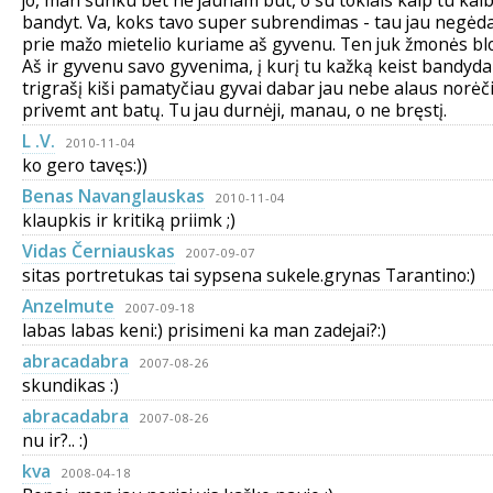
jo, man sunku bet ne jaunam būt, o su tokiais kaip tu kalb
bandyt. Va, koks tavo super subrendimas - tau jau negėda
prie mažo mietelio kuriame aš gyvenu. Ten juk žmonės blo
Aš ir gyvenu savo gyvenima, į kurį tu kažką keist bandyd
trigrašį kiši pamatyčiau gyvai dabar jau nebe alaus norėč
privemt ant batų. Tu jau durnėji, manau, o ne bręstį.
L .V.
2010-11-04
ko gero tavęs:))
Benas Navanglauskas
2010-11-04
klaupkis ir kritiką priimk ;)
Vidas Černiauskas
2007-09-07
sitas portretukas tai sypsena sukele.grynas Tarantino:)
Anzelmute
2007-09-18
labas labas keni:) prisimeni ka man zadejai?:)
abracadabra
2007-08-26
skundikas :)
abracadabra
2007-08-26
nu ir?.. :)
kva
2008-04-18