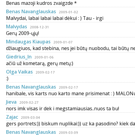
Benas mazoji kudros zvaigzde *
Benas Navanglauskas
2009-01-02
Malvydai, labai labai labai dėkui : ) Tau - irgi
Malvydas
2008-12-31
Gerų 2009-ųjų!
Mindaugas Kiaupas
2009-01-07
džiaugiuos, kad stebina, nes jei būtų nuobodu, tai būtų ne
Giedrius_In
2009-01-06
ačiū už kometarą, gerų metų:)
Olga Vaikas
2009-02-17
:)
Benas Navanglauskas
2009-02-17
hanibale, vis karts nuo karto mane prisimenat : ) MALONu
Jieva
2009-02-27
nors imk visas ir dek i megstamiausias..nuos ta bu!
Zajac
2009-03-04
gers portrets:)) biskum nuplikai:)) uz ka pasodino? kiek d
Benas Navanglauskas
2009-03-09