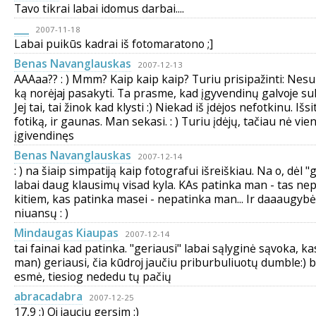
Tavo tikrai labai idomus darbai....
___
2007-11-18
Labai puikūs kadrai iš fotomaratono ;]
Benas Navanglauskas
2007-12-13
AAAaa?? : ) Mmm? Kaip kaip kaip? Turiu prisipažinti: Nesu
ką norėjaj pasakyti. Ta prasme, kad įgyvendinų galvoje su
Jej tai, tai žinok kad klysti :) Niekad iš įdėjos nefotkinu. Išs
fotiką, ir gaunas. Man sekasi. : ) Turiu įdėjų, tačiau nė vi
įgivendinęs
Benas Navanglauskas
2007-12-14
: ) na šiaip simpatiją kaip fotografui išreiškiau. Na o, dėl 
labai daug klausimų visad kyla. KAs patinka man - tas ne
kitiem, kas patinka masei - nepatinka man... Ir daaaugybė
niuansų : )
Mindaugas Kiaupas
2007-12-14
tai fainai kad patinka. "geriausi" labai sąlyginė sąvoka, ka
man) geriausi, čia kūdroj jaučiu priburbuliuotų dumble:) 
esmė, tiesiog nededu tų pačių
abracadabra
2007-12-25
17,9 :) Oj jauciu gersim :)