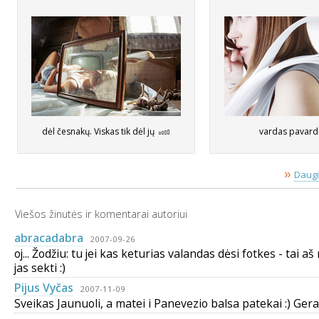
dėl česnakų. Viskas tik dėl jų
vardas pavar
»
Daugi
Viešos žinutės ir komentarai autoriui
abracadabra
2007-09-26
oj... Žodžiu: tu jei kas keturias valandas dėsi fotkes - tai a
jas sekti :)
Pijus Vyčas
2007-11-09
Sveikas Jaunuoli, a matei i Panevezio balsa patekai :) Gera