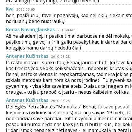
Prasmingų ir kūrybingų 2010-ųjų metelių:)
kva
2010-03-05
heh, pasižiūriu į tave ir pagalvoju, kad nelinkiu niekam sto
noriu anų beno nuotraukų!
Benas Navanglauskas
2010-03-05
Aš ne akademijoj. Ir pasikeitimai darbuose ne dėl mokslų. t
pasikeitimų galvoj. Ir ir ir galiu pasakyt kad ir darbai dar 
kolegijos namų darbų nededu čia )
Antanas Kučinskas
2010-03-28
Iš rašto matau - sunku tau, Benai, jaunam būti. Jei tavo k
kas trečias žodis koks keiksmažodis - nebebūsi krūtas Kūp
Benai, esi toks vienas ir nepakartojamas, tad nėra jokios
tokiais metodais kam nors ką nors įrodinėti. Tu gyvenk s
gyvenimą, - visa kita saveime ateis. O alaus tai negersim 
drauge, - tu jau prabočik. Įtariu - nesusikalbėsim kol kas.
Antanas Kučinskas
2010-03-28
Dėl Eglės Petraškaitės "Mamukas" Benai, tu savo pasaulį i
kosmosus (vidinius ir išorinius) matuoji savais 19 metų, ta
nebrandžiai save parodai - kitam žymiai pilnesniam ir b
pasauliui nurodinėdamas koks jis turi būti ir kur , bei kokiu
Ir dar išmok nepaneiginėti savęs - jei mamukai yra gerai 