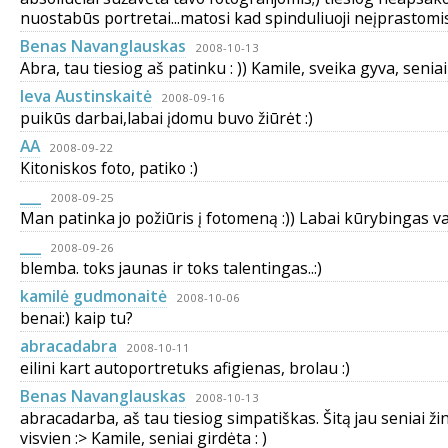
nuostabūs portretai...matosi kad spinduliuoji neįprastomis
Benas Navanglauskas
2008-10-13
Abra, tau tiesiog aš patinku : )) Kamile, sveika gyva, seniai
Ieva Austinskaitė
2008-09-16
puikūs darbai,labai įdomu buvo žiūrėt :)
AA
2008-09-22
Kitoniskos foto, patiko :)
___
2008-09-25
Man patinka jo požiūris į fotomeną :)) Labai kūrybingas vai
___
2008-09-26
blemba. toks jaunas ir toks talentingas..:)
kamilė gudmonaitė
2008-10-06
benai:) kaip tu?
abracadabra
2008-10-11
eilini kart autoportretuks afigienas, brolau :)
Benas Navanglauskas
2008-10-13
abracadarba, aš tau tiesiog simpatiškas. Šitą jau seniai žin
visvien :> Kamile, seniai girdėta : )