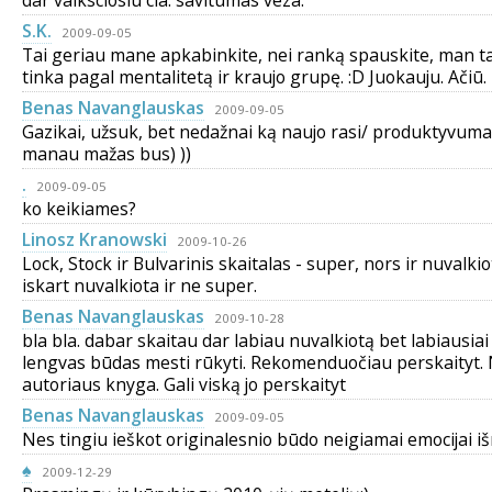
dar vaiksciosiu cia. savitumas veza.
S.K.
2009-09-05
Tai geriau mane apkabinkite, nei ranką spauskite, man ta
tinka pagal mentalitetą ir kraujo grupę. :D Juokauju. Ačiū.
Benas Navanglauskas
2009-09-05
Gazikai, užsuk, bet nedažnai ką naujo rasi/ produktyvuma
manau mažas bus) ))
.
2009-09-05
ko keikiames?
Linosz Kranowski
2009-10-26
Lock, Stock ir Bulvarinis skaitalas - super, nors ir nuvalkio
iskart nuvalkiota ir ne super.
Benas Navanglauskas
2009-10-28
bla bla. dabar skaitau dar labiau nuvalkiotą bet labiausiai
lengvas būdas mesti rūkyti. Rekomenduočiau perskaityt
autoriaus knyga. Gali viską jo perskaityt
Benas Navanglauskas
2009-09-05
Nes tingiu ieškot originalesnio būdo neigiamai emocijai iš
♠
2009-12-29