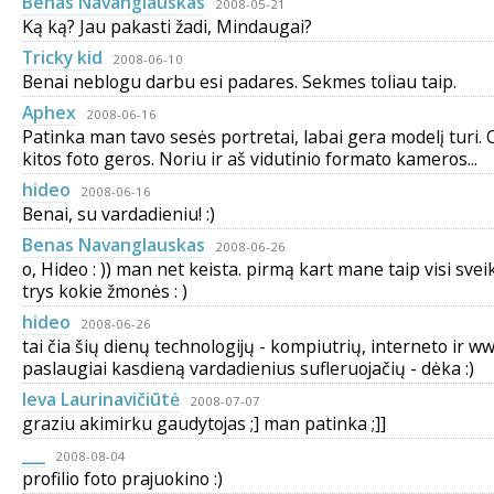
Benas Navanglauskas
2008-05-21
Ką ką? Jau pakasti žadi, Mindaugai?
Tricky kid
2008-06-10
Benai neblogu darbu esi padares. Sekmes toliau taip.
Aphex
2008-06-16
Patinka man tavo sesės portretai, labai gera modelį turi. O
kitos foto geros. Noriu ir aš vidutinio formato kameros...
hideo
2008-06-16
Benai, su vardadieniu! :)
Benas Navanglauskas
2008-06-26
o, Hideo : )) man net keista. pirmą kart mane taip visi svei
trys kokie žmonės : )
hideo
2008-06-26
tai čia šių dienų technologijų - kompiutrių, interneto ir w
paslaugiai kasdieną vardadienius sufleruojačių - dėka :)
Ieva Laurinavičiūtė
2008-07-07
graziu akimirku gaudytojas ;] man patinka ;]]
___
2008-08-04
profilio foto prajuokino :)