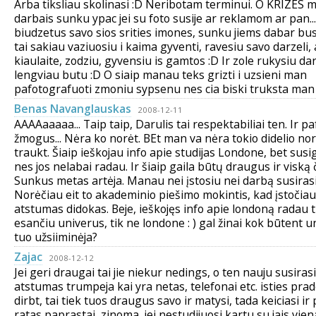
Arba tiksliau skolinasi :D Neribotam terminui. O KRIZES m
darbais sunku ypac jei su foto susije ar reklamom ar pan..
biudzetus savo sios srities imones, sunku jiems dabar bus
tai sakiau vaziuosiu i kaima gyventi, ravesiu savo darzeli,
kiaulaite, zodziu, gyvensiu is gamtos :D Ir zole rukysiu dar.
lengviau butu :D O siaip manau teks grizti i uzsieni man
pafotografuoti zmoniu sypsenu nes cia biski truksta man
Benas Navanglauskas
2008-12-11
AAAAaaaaa... Taip taip, Darulis tai respektabiliai ten. Ir p
žmogus... Nėra ko norėt. BEt man va nėra tokio didelio nori
traukt. Šiaip ieškojau info apie studijas Londone, bet susi
nes jos nelabai radau. Ir šiaip gaila būtų draugus ir viską č
Sunkus metas artėja. Manau nei įstosiu nei darbą susirasiu
Norėčiau eit to akademinio piešimo mokintis, kad įstočiau
atstumas didokas. Beje, ieškojęs info apie londoną radau t
esančiu univerus, tik ne londone : ) gal žinai kok būtent u
tuo užsiiminėja?
Zajac
2008-12-12
Jei geri draugai tai jie niekur nedings, o ten nauju susirasi
atstumas trumpeja kai yra netas, telefonai etc. isties prad
dirbt, tai tiek tuos draugus savo ir matysi, tada keiciasi i
ratas paprastai, zinoma, jei nestudijuosi kartu su jais vie