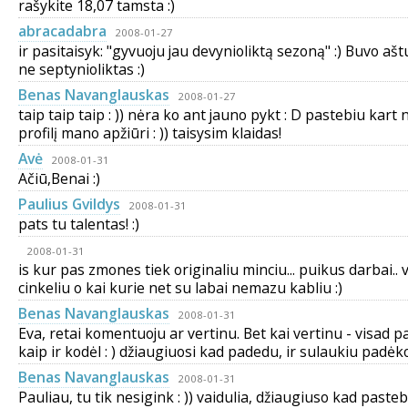
rašykite 18,07 tamsta :)
abracadabra
2008-01-27
ir pasitaisyk: "gyvuoju jau devynioliktą sezoną" :) Buvo ašt
ne septynioliktas :)
Benas Navanglauskas
2008-01-27
taip taip taip : )) nėra ko ant jauno pykt : D pastebiu kart
profilį mano apžiūri : )) taisysim klaidas!
Avė
2008-01-31
Ačiū,Benai :)
Paulius Gvildys
2008-01-31
pats tu talentas! :)
2008-01-31
is kur pas zmones tiek originaliu minciu... puikus darbai.. v
cinkeliu o kai kurie net su labai nemazu kabliu :)
Benas Navanglauskas
2008-01-31
Eva, retai komentuoju ar vertinu. Bet kai vertinu - visad 
kaip ir kodėl : ) džiaugiuosi kad padedu, ir sulaukiu padėkos
Benas Navanglauskas
2008-01-31
Pauliau, tu tik nesigink : )) vaidulia, džiaugiuso kad pasteb