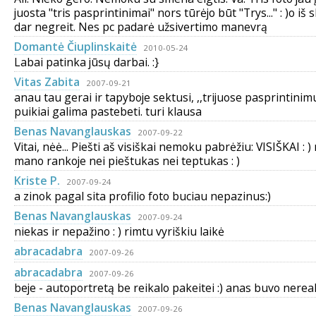
juosta "tris pasprintinimai" nors tūrėjo būt "Trys..." : )o iš
dar negreit. Nes pc padarė užsivertimo manevrą
Domantė Čiuplinskaitė
2010-05-24
Labai patinka jūsų darbai. :}
Vitas Zabita
2007-09-21
anau tau gerai ir tapyboje sektusi, ,,trijuose pasprintinim
puikiai galima pastebeti. turi klausa
Benas Navanglauskas
2007-09-22
Vitai, nėė... Piešti aš visiškai nemoku pabrėžiu: VISIŠKAI : )
mano rankoje nei pieštukas nei teptukas : )
Kriste P.
2007-09-24
a zinok pagal sita profilio foto buciau nepazinus:)
Benas Navanglauskas
2007-09-24
niekas ir nepažino : ) rimtu vyriškiu laikė
abracadabra
2007-09-26
abracadabra
2007-09-26
beje - autoportretą be reikalo pakeitei :) anas buvo nereal
Benas Navanglauskas
2007-09-26