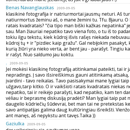
Benas Navanglauskas
2009-09-05
klasikinė fotografija ir natriurmortai jausmų neturi. Aš turi
natiurmortus žeminu aš, o mane žemini tu. Tfu. Bjauru. O
ratais kvadratais? "čia tipo man biški kažkas nepatinka" jei 
sau. Man žiauriai nepatiko tavo viena foto, o tu iš to pada
tokiu ilgu tekstu, kiek kūdroj išvis rašęs niekada nebuvau
kūdroj tų + ir "pizdiec kaip gražu". Gal nebijokim pasakyt, 
kurią žiūri yra nieko verta, ar bent jau - parašyt. Tingiu 
ir rašyt. Nuo saldumo jau koktu.
.
2009-09-05
Jei mokėsi klasikinę fotografiją atitinkamai pateikti, tai ir 
nepradings. Į savo išsireiškimus gauni atitinkamą atsaką, 
įvardini - tavo reikalas. Tavo pasisakymai mane lygiai taip
užgavo,tarp kitko. O ir vaikšioti ratais kvadratais niekas n
nepatiko, tai ir reikėjo parašyti, kad nepatiko, kam ten dar
vėliau ir beprasmę diskusiją pradėti? Man lygiai taip pat
daugelio kūdriečių šūdevrai, bet man tai ne pretekstas kei
savo antipatijas galima daug kultūringiau išreikšti. Vienž
ant manęs, aš nepykstu ant tavęs.Taika ))
Gaziulka
2009-09-05