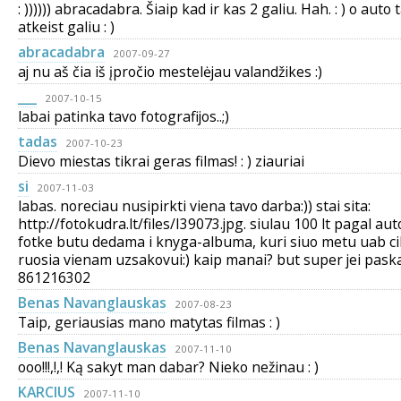
: )))))) abracadabra. Šiaip kad ir kas 2 galiu. Hah. : ) o auto t
atkeist galiu : )
abracadabra
2007-09-27
aj nu aš čia iš įpročio mestelėjau valandžikes :)
___
2007-10-15
labai patinka tavo fotografijos..;)
tadas
2007-10-23
Dievo miestas tikrai geras filmas! : ) ziauriai
si
2007-11-03
labas. noreciau nusipirkti viena tavo darba:)) stai sita:
http://fotokudra.lt/files/I39073.jpg. siulau 100 lt pagal aut
fotke butu dedama i knyga-albuma, kuri siuo metu uab c
ruosia vienam uzsakovui:) kaip manai? but super jei pa
861216302
Benas Navanglauskas
2007-08-23
Taip, geriausias mano matytas filmas : )
Benas Navanglauskas
2007-11-10
ooo!!!,!,! Ką sakyt man dabar? Nieko nežinau : )
KARCIUS
2007-11-10