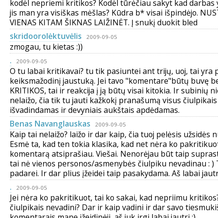
kodėl nepriemi kritikos? Kodėl tūrėčiau sakyt kad darbas yr
jis man yra visiškas mėšlas? Kūdra b* visai išpindėjo. NU
VIENAS KITAM ŠIKNAS LAIŽINĖT. Į snukį duokit bled
skridoorolėktuvėlis
2009-09-05
zmogau, tu kietas :))
.
2009-09-05
O tu labai kritikavai? tu tik pasiuntei ant trijų, uoj, tai yra
keiksmažodinį jaustuką. Jei tavo "komentare"būtų buvę b
KRITIKOS, tai ir reakcija į ją būtų visai kitokia. Ir subinių
nelaižo, čia tik tu jauti kažkokį pranašumą visus čiulpikais
išvadindamas ir devyniais aukštais apdėdamas.
Benas Navanglauskas
2009-09-05
Kaip tai nelaižo? laižo ir dar kaip, čia tuoj pelėsis užsidės n
Esmė ta, kad ten tokia klasika, kad net nėra ko pakritikuot 
komentarą atsiprašiau. Viešai. Nenorėjau būt taip suprasta
tai nė vienos personos/asmenybės čiulpiku nevadinau : ) T
padarei. Ir dar plius įžeidei taip pasakydama. Aš labai jaut
.
2009-09-05
Jei nėra ko pakritikuot, tai ko sakai, kad nepriimu kritikos? 
čiulpikais nevadini? Dar ir kaip vadini ir dar savo tiesmuki
komentarais mane įžeidinėji, aš juk irgi labai jautri :)