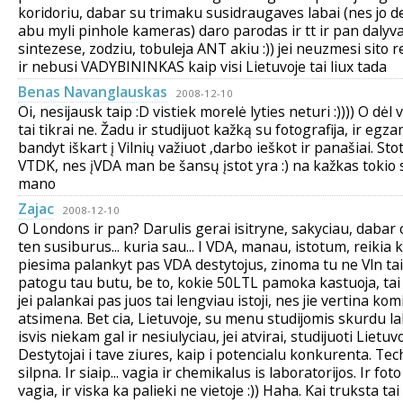
koridoriu, dabar su trimaku susidraugaves labai (nes jo de
abu myli pinhole kameras) daro parodas ir tt ir pan daly
sintezese, zodziu, tobuleja ANT akiu :)) jei neuzmesi sito re
ir nebusi VADYBININKAS kaip visi Lietuvoje tai liux tada
Benas Navanglauskas
2008-12-10
Oi, nesijausk taip :D vistiek morelė lyties neturi :)))) O dėl
tai tikrai ne. Žadu ir studijuot kažką su fotografija, ir egz
bandyt iškart į Vilnių važiuot ,darbo ieškot ir panašiai. Stot
VTDK, nes įVDA man be šansų įstot yra :) na kažkas tokio 
mano
Zajac
2008-12-10
O Londons ir pan? Darulis gerai isitryne, sakyciau, dabar
ten susiburus... kuria sau... I VDA, manau, istotum, reikia 
piesima palankyt pas VDA destytojus, zinoma tu ne Vln tai
patogu tau butu, be to, kokie 50LTL pamoka kastuoja, tai
jei palankai pas juos tai lengviau istoji, nes jie vertina komi
atsimena. Bet cia, Lietuvoje, su menu studijomis skurdu lab
isvis niekam gal ir nesiulyciau, jei atvirai, studijuoti Lietuvo
Destytojai i tave ziures, kaip i potencialu konkurenta. Te
silpna. Ir siaip... vagia ir chemikalus is laboratorijos. Ir fot
vagia, ir viska ka palieki ne vietoje :)) Haha. Kai truksta tai 