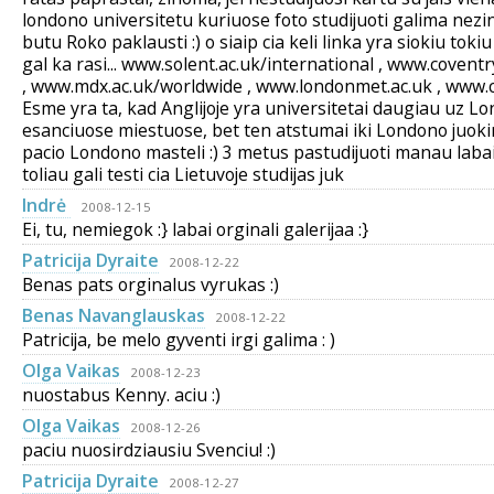
londono universitetu kuriuose foto studijuoti galima nezi
butu Roko paklausti :) o siaip cia keli linka yra siokiu toki
gal ka rasi... www.solent.ac.uk/international , www.covent
, www.mdx.ac.uk/worldwide , www.londonmet.ac.uk , www.ch
Esme yra ta, kad Anglijoje yra universitetai daugiau uz Lo
esanciuose miestuose, bet ten atstumai iki Londono juokin
pacio Londono masteli :) 3 metus pastudijuoti manau labai
toliau gali testi cia Lietuvoje studijas juk
Indrė
2008-12-15
Ei, tu, nemiegok :} labai orginali galerijaa :}
Patricija Dyraite
2008-12-22
Benas pats orginalus vyrukas :)
Benas Navanglauskas
2008-12-22
Patricija, be melo gyventi irgi galima : )
Olga Vaikas
2008-12-23
nuostabus Kenny. aciu :)
Olga Vaikas
2008-12-26
paciu nuosirdziausiu Svenciu! :)
Patricija Dyraite
2008-12-27