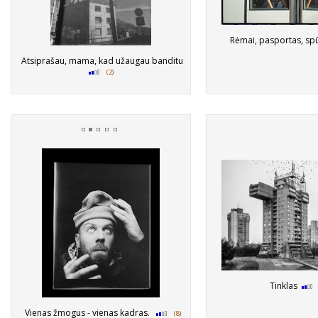
Rėmai, pasportas, sp
Atsiprašau, mama, kad užaugau banditu
(2)
Tinklas
Vienas žmogus - vienas kadras.
(8)