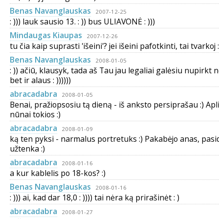
Benas Navanglauskas
2007-12-25
: ))) lauk sausio 13. : )) bus ULIAVONĖ : )))
Mindaugas Kiaupas
2007-12-26
tu čia kaip suprasti 'išeini'? jei išeini pafotkinti, tai tvarkoj :
Benas Navanglauskas
2008-01-05
: )) ačiū, klausyk, tada aš Tau jau legaliai galėsiu nupirkt n
bet ir alaus : ))))))
abracadabra
2008-01-05
Benai, pražiopsosiu tą dieną - iš anksto persiprašau :) Ap
nūnai tokios :)
abracadabra
2008-01-09
ką ten pyksi - narmalus portretuks :) Pakabėjo anas, pasi
užtenka :)
abracadabra
2008-01-16
a kur kablelis po 18-kos? :)
Benas Navanglauskas
2008-01-16
: ))) ai, kad dar 18,0 : )))) tai nėra ką prirašinėt : )
abracadabra
2008-01-27