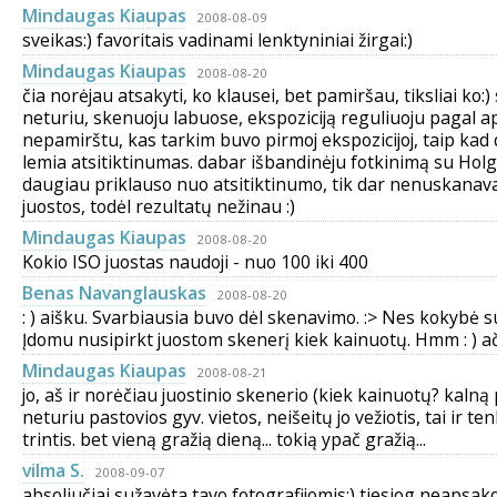
Mindaugas Kiaupas
2008-08-09
sveikas:) favoritais vadinami lenktyniniai žirgai:)
Mindaugas Kiaupas
2008-08-20
čia norėjau atsakyti, ko klausei, bet pamiršau, tiksliai ko:)
neturiu, skenuoju labuose, ekspoziciją reguliuoju pagal ap
nepamirštu, kas tarkim buvo pirmoj ekspozicijoj, taip kad 
lemia atsitiktinumas. dabar išbandinėju fotkinimą su Holga
daugiau priklauso nuo atsitiktinumo, tik dar nenuskanav
juostos, todėl rezultatų nežinau :)
Mindaugas Kiaupas
2008-08-20
Kokio ISO juostas naudoji - nuo 100 iki 400
Benas Navanglauskas
2008-08-20
: ) aišku. Svarbiausia buvo dėl skenavimo. :> Nes kokybė s
Įdomu nusipirkt juostom skenerį kiek kainuotų. Hmm : ) ač
Mindaugas Kiaupas
2008-08-21
jo, aš ir norėčiau juostinio skenerio (kiek kainuotų? kalną 
neturiu pastovios gyv. vietos, neišeitų jo vežiotis, tai ir t
trintis. bet vieną gražią dieną... tokią ypač gražią...
vilma S.
2008-09-07
absoliučiai sužavėta tavo fotografijomis;) tiesiog neapsa