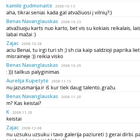
kamilė gudmonaitė
2008-10-13
aha, tikrai seniai. kada gal atvažiuosi į vilnių?:)
Benas Navanglauskas
2008-10-23
atvažiuoju karts nuo karto, bet vis su kokiais reikalais, lai
labai mažai :)
Zajac
2008-10-28
aciu Benai, tu irgi turi sh ;) sh cia kaip saldzioji paprika lie
misraineje :)) reikia visko
Benas Navanglauskas
2008-10-29
: ))) tailkus palyginimas
Aurelija Kupetytė
2008-11-15
nu jazusmarija.ir iš kur tiek daug talento..gražu.
Benas Navanglauskas
2008-11-20
m? Kas keistai?
K
2008-11-20
keistai
Zajac
2008-12-08
nu uzsuku uzsuku i tavo galerija paziureti :) gerai dirbi. p