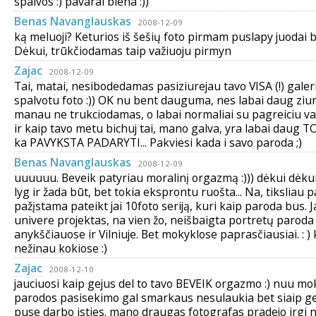
spalvos :) pavarai bleha :))
Benas Navanglauskas
2008-12-09
ką meluoji? Keturios iš šešių foto pirmam puslapy juodai ba
Dėkui, trūkčiodamas taip važiuoju pirmyn
Zajac
2008-12-09
Tai, matai, nesibodedamas pasiziurejau tavo VISA (!) galeri
spalvotu foto :)) OK nu bent dauguma, nes labai daug ziuret
manau ne trukciodamas, o labai normaliai su pagreiciu vazi
ir kaip tavo metu bichuj tai, mano galva, yra labai daug T
ka PAVYKSTA PADARYTI... Pakviesi kada i savo paroda ;)
Benas Navanglauskas
2008-12-09
uuuuuu. Beveik patyriau moralinį orgazmą :))) dėkui dėku
lyg ir žada būt, bet tokia eksprontu ruošta... Na, tiksliau 
pažįstama pateikt jai 10foto seriją, kuri kaip paroda bus. J
univere projektas, na vien žo, neišbaigta portretų paroda
anykščiauose ir Vilniuje. Bet mokyklose paprasčiausiai. : ) 
nežinau kokiose :)
Zajac
2008-12-10
jauciuosi kaip gejus del to tavo BEVEIK orgazmo :) nuu mo
parodos pasisekimo gal smarkaus nesulaukia bet siaip g
puse darbo isties. mano draugas fotografas pradejo irgi