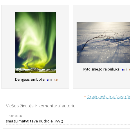
Ryto sniego raibuliukai
Dangaus simboliai
(3)
»
Daugiau autoriaus fotografijų
Viešos žinutės ir komentarai autoriui
2008-02-08
smagu matyti tave Kudroje ;) vv ;)