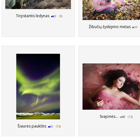
Tirpstantis ledynas
(5)
Žibučių žydėjimo metas
Svajonės...
(12)
Šiaurės paukštis
(15)