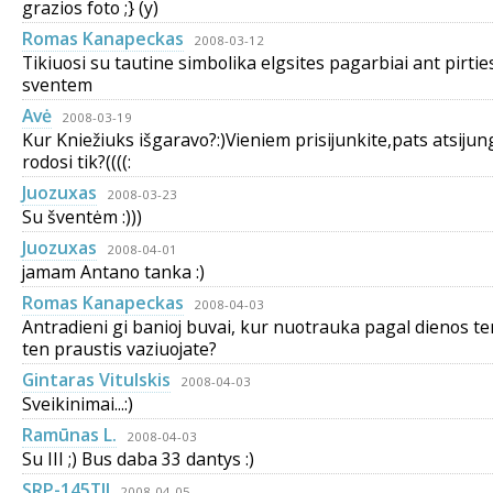
grazios foto ;} (y)
Romas Kanapeckas
2008-03-12
Tikiuosi su tautine simbolika elgsites pagarbiai ant pirties
sventem
Avė
2008-03-19
Kur Kniežiuks išgaravo?:)Vieniem prisijunkite,pats atsiju
rodosi tik?((((:
Juozuxas
2008-03-23
Su šventėm :)))
Juozuxas
2008-04-01
jamam Antano tanka :)
Romas Kanapeckas
2008-04-03
Antradieni gi banioj buvai, kur nuotrauka pagal dienos te
ten praustis vaziuojate?
Gintaras Vitulskis
2008-04-03
Sveikinimai...:)
Ramūnas L.
2008-04-03
Su III ;) Bus daba 33 dantys :)
SRP-145TII
2008-04-05