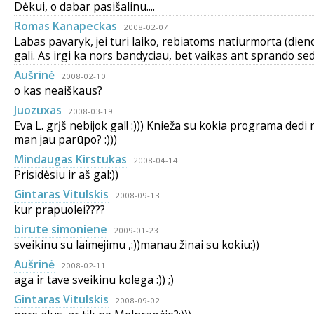
Dėkui, o dabar pasišalinu....
Romas Kanapeckas
2008-02-07
Labas pavaryk, jei turi laiko, rebiatoms natiurmorta (dien
gali. As irgi ka nors bandyciau, bet vaikas ant sprando sed
Aušrinė
2008-02-10
o kas neaiškaus?
Juozuxas
2008-03-19
Eva L. grįš nebijok gal! :))) Knieža su kokia programa dedi
man jau parūpo? :)))
Mindaugas Kirstukas
2008-04-14
Prisidėsiu ir aš gal:))
Gintaras Vitulskis
2008-09-13
kur prapuolei????
birute simoniene
2009-01-23
sveikinu su laimejimu ,:))manau žinai su kokiu:))
Aušrinė
2008-02-11
aga ir tave sveikinu kolega :)) ;)
Gintaras Vitulskis
2008-09-02