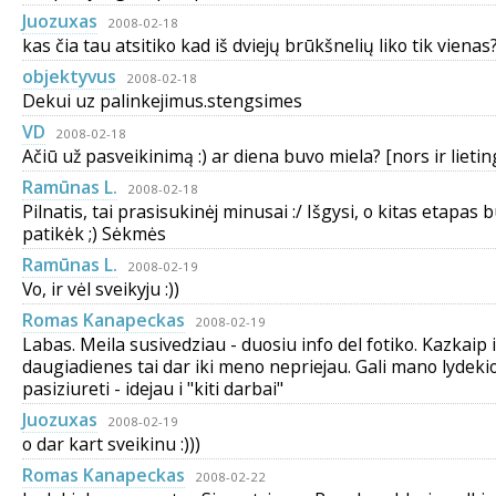
Juozuxas
2008-02-18
kas čia tau atsitiko kad iš dviejų brūkšnelių liko tik vienas?
objektyvus
2008-02-18
Dekui uz palinkejimus.stengsimes
VD
2008-02-18
Ačiū už pasveikinimą :) ar diena buvo miela? [nors ir lieting
Ramūnas L.
2008-02-18
Pilnatis, tai prasisukinėj minusai :/ Išgysi, o kitas etapas bu
patikėk ;) Sėkmės
Ramūnas L.
2008-02-19
Vo, ir vėl sveikyju :))
Romas Kanapeckas
2008-02-19
Labas. Meila susivedziau - duosiu info del fotiko. Kazkaip i
daugiadienes tai dar iki meno nepriejau. Gali mano lydekio
pasiziureti - idejau i "kiti darbai"
Juozuxas
2008-02-19
o dar kart sveikinu :)))
Romas Kanapeckas
2008-02-22