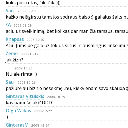
liuks portretas, čiki-čiki:)))
Sau
2008-09-10
kažko neišgirstu tamstos sodraus balso :) gal alus šalts bu
\\\
2008-09-29
ačiū už sveikinimą, bet kol kas dar man čia tamsus, tamsu
Knapsas
2008-10-07
Aciu Jums be galo uz tokius siltus ir jausmingus linkejimus.
Žemė
2008-10-12
jak žizn?
___
2008-10-26
Nu ale rimtai :)
Sau
2008-10-26
pažiūrėjau biznio nesekmę...nu, kiekvienam savo skauda :)
Gintaras Vitulskis
2008-10-29
kas pamušė akį?:DDD
Olga Vaikas
2008-12-22
:)
GintarasM
2008-12-24