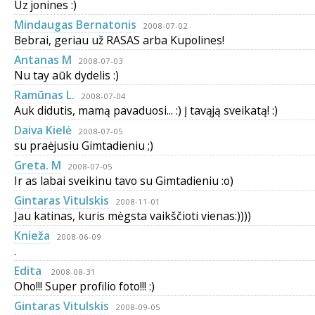
Uz jonines :)
Mindaugas Bernatonis
2008-07-02
Bebrai, geriau už RASAS arba Kupolines!
Antanas M
2008-07-03
Nu tay aūk dydelis :)
Ramūnas L.
2008-07-04
Auk didutis, mamą pavaduosi... :) Į tavąją sveikatą! :)
Daiva Kielė
2008-07-05
su praėjusiu Gimtadieniu ;)
Greta. M
2008-07-05
Ir as labai sveikinu tavo su Gimtadieniu :o)
Gintaras Vitulskis
2008-11-01
Jau katinas, kuris mėgsta vaikščioti vienas:))))
Knieža
2008-06-09
.
Edita
2008-08-31
Oho!!! Super profilio foto!!! :)
Gintaras Vitulskis
2008-09-05