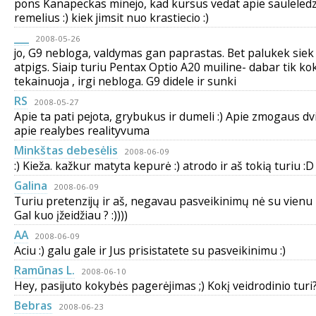
pons Kanapeckas minejo, kad kursus vedat apie sauleledz
remelius :) kiek jimsit nuo krastiecio :)
___
2008-05-26
jo, G9 nebloga, valdymas gan paprastas. Bet palukek siek 
atpigs. Siaip turiu Pentax Optio A20 muiline- dabar tik ko
tekainuoja , irgi nebloga. G9 didele ir sunki
RS
2008-05-27
Apie ta pati pejota, grybukus ir dumeli :) Apie zmogaus dv
apie realybes realityvuma
Minkštas debesėlis
2008-06-09
:) Kieža. kažkur matyta kepurė :) atrodo ir aš tokią turiu :D
Galina
2008-06-09
Turiu pretenzijų ir aš, negavau pasveikinimų nė su vienu
Gal kuo įžeidžiau ? :))))
AA
2008-06-09
Aciu :) galu gale ir Jus prisistatete su pasveikinimu :)
Ramūnas L.
2008-06-10
Hey, pasijuto kokybės pagerėjimas ;) Kokį veidrodinio turi? 
Bebras
2008-06-23