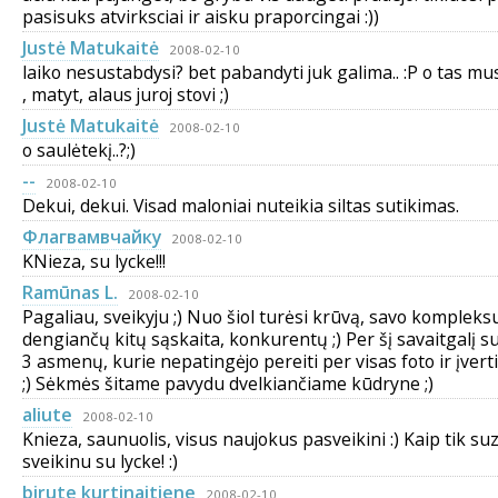
pasisuks atvirksciai ir aisku praporcingai :))
Justė Matukaitė
2008-02-10
laiko nesustabdysi? bet pabandyti juk galima.. :P o tas mu
, matyt, alaus juroj stovi ;)
Justė Matukaitė
2008-02-10
o saulėtekį..?;)
--
2008-02-10
Dekui, dekui. Visad maloniai nuteikia siltas sutikimas.
Флагвамвчaйку
2008-02-10
KNieza, su lycke!!!
Ramūnas L.
2008-02-10
Pagaliau, sveikyju ;) Nuo šiol turėsi krūvą, savo kompleks
dengiančų kitų sąskaita, konkurentų ;) Per šį savaitgalį s
3 asmenų, kurie nepatingėjo pereiti per visas foto ir įvert
;) Sėkmės šitame pavydu dvelkiančiame kūdryne ;)
aliute
2008-02-10
Knieza, saunuolis, visus naujokus pasveikini :) Kaip tik suzi
sveikinu su lycke! :)
birute kurtinaitiene
2008-02-10