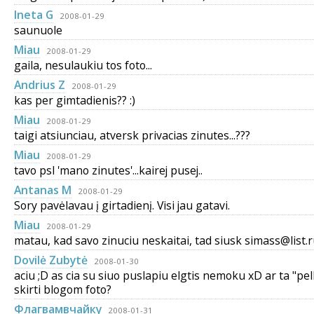
Ineta G
2008-01-29
saunuole
Miau
2008-01-29
gaila, nesulaukiu tos foto...
Andrius Z
2008-01-29
kas per gimtadienis?? :)
Miau
2008-01-29
taigi atsiunciau, atversk privacias zinutes...???
Miau
2008-01-29
tavo psl 'mano zinutes'...kairej pusej..
Antanas M
2008-01-29
Sory pavėlavau į girtadienį. Visi jau gatavi.
Miau
2008-01-29
matau, kad savo zinuciu neskaitai, tad siusk simass@list.ru
Dovilė Zubytė
2008-01-30
aciu ;D as cia su siuo puslapiu elgtis nemoku xD ar ta "pel
skirti blogom foto?
Флагвамвчaйку
2008-01-31