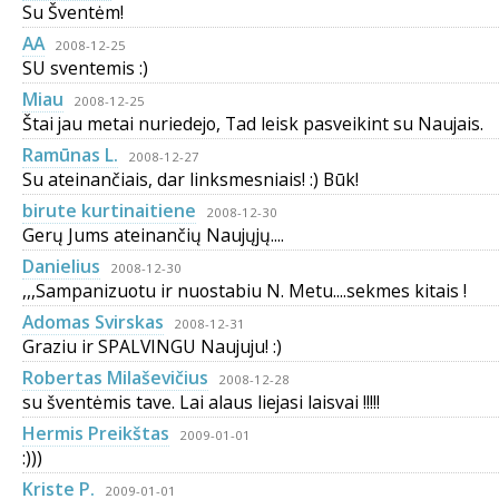
Su Šventėm!
AA
2008-12-25
SU sventemis :)
Miau
2008-12-25
Štai jau metai nuriedejo, Tad leisk pasveikint su Naujais.
Ramūnas L.
2008-12-27
Su ateinančiais, dar linksmesniais! :) Būk!
birute kurtinaitiene
2008-12-30
Gerų Jums ateinančių Naujųjų....
Danielius
2008-12-30
,,,Sampanizuotu ir nuostabiu N. Metu....sekmes kitais !
Adomas Svirskas
2008-12-31
Graziu ir SPALVINGU Naujuju! :)
Robertas Milaševičius
2008-12-28
su šventėmis tave. Lai alaus liejasi laisvai !!!!!
Hermis Preikštas
2009-01-01
:)))
Kriste P.
2009-01-01