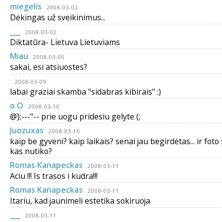
miegelis
2008-03-02
Dėkingas už sveikinimus...
___
2008-03-02
Diktatūra- Lietuva Lietuviams
Miau
2008-03-05
sakai, esi atsiuostes?
2008-03-09
labai graziai skamba "sidabras kibirais" :)
o.O
2008-03-10
@};---"-- prie uogu pridesiu gelyte (;
Juozuxas
2008-03-10
kaip be gyveni? kaip laikais? senai jau begirdėtas... ir foto 
kas nutiko?
Romas Kanapeckas
2008-03-11
Aciu !!! Is trasos i kudra!!!
Romas Kanapeckas
2008-03-11
Itariu, kad jaunimeli estetika sokiruoja
___
2008-03-11