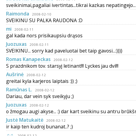
sveikinimai,pagaliai ivertintas...tikrai kazkas nepatingejo...
Raimonda
2008-02-10
SVEIKINU SU PALKA RAUDONA :D
mi
2008-02-11
gal kada nors prisikaupsiu drąsos
Juozuxas
2008-02-11
SVEIKINU... sorry kad paveluotai bet taip gavosi...:))))
Romas Kanapeckas
2008-02-12
S prazdnikom tov. starsyj letinant!!! Lyckes jau dvi!!!
Aušrinė
2008-02-12
greitai kyla karjeros laiptais :)) ;)
Ramūnas L.
2008-02-12
Dariau, dar vein syk sveikyju ;)
Juozuxas
2008-02-12
o žmogau augi akyse... :) dar kart sveikinu su antru brūkšn
Justė Matukaitė
2008-02-12
ir kaip ten kudroj bunanat..? ;)
♫♫
2008-02-12