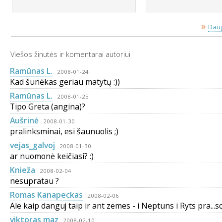
»
Daug
Viešos žinutės ir komentarai autoriui
Ramūnas L.
2008-01-24
Kad šunėkas geriau matytų :))
Ramūnas L.
2008-01-25
Tipo Greta (angina)?
Aušrinė
2008-01-30
pralinksminai, esi šaunuolis ;)
vejas_galvoj
2008-01-30
ar nuomonė keičiasi? :)
Knieža
2008-02-04
nesupratau ?
Romas Kanapeckas
2008-02-06
Ale kaip danguj taip ir ant zemes - i Neptuns i Ryts pra...s
viktoras maz
2008-02-10