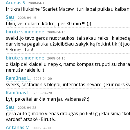
Arunas S
2008-04-13
Ir tikrai liuksine "Scarlet Macaw" turi,labai puikiau kalbant
Sau
2008-04-15
blyn, vėl nukirto kūdroj, per 30 min !!! :)))
birute simoniene
2008-04-16
sveiki ,jo tavo geros nuotraukos ,tai sakau reiks i klaiped
dar viena pagaliuka užsidibčiau ,sakyk ką fotkint tik :)) ju
Sekmės Tau!
birute simoniene
2008-04-16
o šiaip dėl klaideliu nepyk, namo kompas truputi su chara
nemuša raideliu :)
Ramūnas L.
2008-04-20
sveiks, šeštadienis blogai, internetas nevarė :( kur nors š
Ramūnas L.
2008-04-28
Lytį pakeitei ar čia man jau vaidenas? :)
Sau
2008-04-28
gera auto :) mano vienas draugas po 650 g į klausimą "ko
vardas" atsakė -Birutė...
Antanas M
2008-04-30