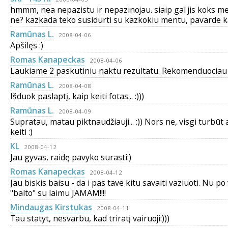
hmmm, nea nepazistu ir nepazinojau. siaip gal jis koks m
ne? kazkada teko susidurti su kazkokiu mentu, pavarde 
Ramūnas L.
2008-04-06
Apšilęs :)
Romas Kanapeckas
2008-04-06
Laukiame 2 paskutiniu naktu rezultatu. Rekomenduociau 
Ramūnas L.
2008-04-08
Išduok paslaptį, kaip keiti fotas... :)))
Ramūnas L.
2008-04-09
Supratau, matau piktnaudžiauji... :)) Nors ne, visgi turbūt 
keiti :)
KL
2008-04-12
Jau gyvas, raidę pavyko surasti:)
Romas Kanapeckas
2008-04-12
Jau biskis baisu - da i pas tave kitu savaiti vaziuoti. Nu po
"balto" su laimu JAMAM!!!!
Mindaugas Kirstukas
2008-04-11
Tau statyt, nesvarbu, kad triratį vairuoji:)))