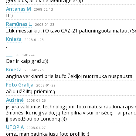
gers alus, ar tik ne Melnragėje?:)))
Antanas M
2008-02-13
II :)
Ramūnas L.
2008-01-23
...tik miestai kiti ;) O tavo GAZ-21 patiuninguota matau ;)
Knieža
2008-01-23
.
___
2008-01-24
Dar ir kaip gražu:))
Knieža
2008-01-26
angina verkianti prie laužo.Čekijoj nuotrauka nuspausta
Foto Grafija
2008-01-29
ačiū už šiltą priėmimą
Aušrinė
2008-01-26
jis yra valdomas technologijom, foto matosi raudonai aps
žmonės, kurie jį valdo, jų ten pilna visur prisėdę. Tai pran
jį pavedžioti po Londoną :)))
UTOPIA
2008-01-27
omg.. man patinka jusu foto profilio :)