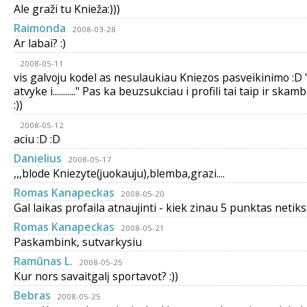
Ale graži tu Knieža:)))
Raimonda
2008-03-28
Ar labai? :)
2008-05-11
vis galvoju kodel as nesulaukiau Kniezos pasveikinimo :D 
atvyke i..........." Pas ka beuzsukciau i profili tai taip ir skam
:))
2008-05-12
aciu :D :D
Danielius
2008-05-17
,,,blode Kniezyte(juokauju),blemba,grazi....
Romas Kanapeckas
2008-05-20
Gal laikas profaila atnaujinti - kiek zinau 5 punktas netiksl
Romas Kanapeckas
2008-05-21
Paskambink, sutvarkysiu
Ramūnas L.
2008-05-25
Kur nors savaitgalį sportavot? :))
Bebras
2008-05-25