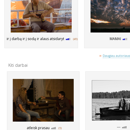
ir į darbą ir į sodą ir alaus atsidaryt
MAMAI
(41)
»
Daugiau autoriaus 
Kiti darbai
---
atleisk prasau
(1)