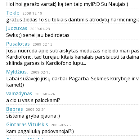
Hoi hoi garažo vartai:) ką ten taip myli?:D Su Naujais:)
Tekle
2008-12-19
gražus žiedas ! o su tokiais dantimis atrodytų harmoningiau
Juozuxas
2009-01-23
Swks ;) senei jau bedirdetas
Pusalotas
2009-02-13
Jusu nuoroda apie sutraiskytas meduzas neleido man pas
Kardiofono, tad turejau kitais kanalais parsisiusti ta daina.
sklinda garsas is Kardiofono lupu...
Myldžius.
2009-02-13
Labai sužavėjo jūsų darbai. Pagarba. Sėkmės kūryboje ir 
kame!:))
vamzdynas
2009-02-24
a cio u vas s palockami?
Bebras
2009-02-24
sistema gryba pjauna :)
Gintaras Vitulskis
2009-02-25
kam pagaliuką padovanojai?:)