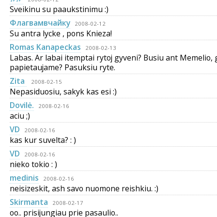
Sveikinu su paaukstinimu :)
Флагвамвчaйку
2008-02-12
Su antra lycke , pons Knieza!
Romas Kanapeckas
2008-02-13
Labas. Ar labai itemptai rytoj gyveni? Busiu ant Memelio, 
papietaujame? Pasuksiu ryte.
Zita
2008-02-15
Nepasiduosiu, sakyk kas esi :)
Dovilė.
2008-02-16
aciu ;)
VD
2008-02-16
kas kur suvelta? : )
VD
2008-02-16
nieko tokio : )
medinis
2008-02-16
neisizeskit, ash savo nuomone reishkiu. :)
Skirmanta
2008-02-17
oo.. prisijungiau prie pasaulio..