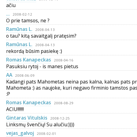
ačiu
...
2008-02-12
O prie tamsos, ne ?
Ramūnas L.
2008-04-13
o tau? kitą savaitgalį pratęsim?
Ramūnas L.
2008-04-13
rekordą būsim pasiekę :)
Romas Kanapeckas
2008-04-16
Pasuksiu rytoj - is manes pietus
AA
2008-06-09
Kadangi pats Mahometas neina pas kalna, kalnas pats pri
Mahometa :) as naujoke, kuri negavo firminio tamstos pa
:P
Romas Kanapeckas
2008-08-29
ACIU!!!!!!!
Gintaras Vitulskis
2008-12-25
Linksmų švenčių! Su alučiu:))))
vejas_galvoj
2008-02-01