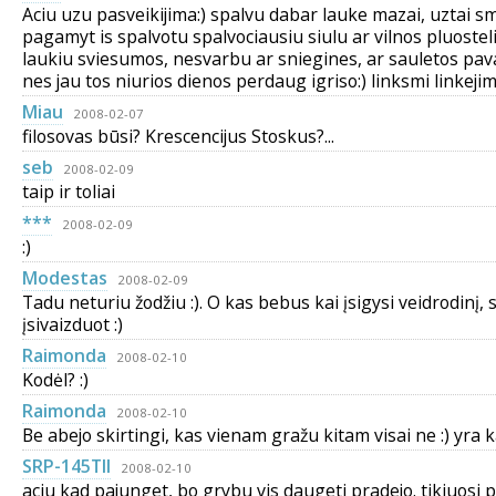
Aciu uzu pasveikijima:) spalvu dabar lauke mazai, uztai 
pagamyt is spalvotu spalvociausiu siulu ar vilnos pluosteliu
laukiu sviesumos, nesvarbu ar sniegines, ar sauletos pav
nes jau tos niurios dienos perdaug igriso:) linksmi linkejim
Miau
2008-02-07
filosovas būsi? Krescencijus Stoskus?...
seb
2008-02-09
taip ir toliai
***
2008-02-09
:)
Modestas
2008-02-09
Tadu neturiu žodžiu :). O kas bebus kai įsigysi veidrodinį, 
įsivaizduot :)
Raimonda
2008-02-10
Kodėl? :)
Raimonda
2008-02-10
Be abejo skirtingi, kas vienam gražu kitam visai ne :) yra ka
SRP-145TII
2008-02-10
aciu kad pajunget, bo grybu vis daugeti pradejo. tikiuosi 