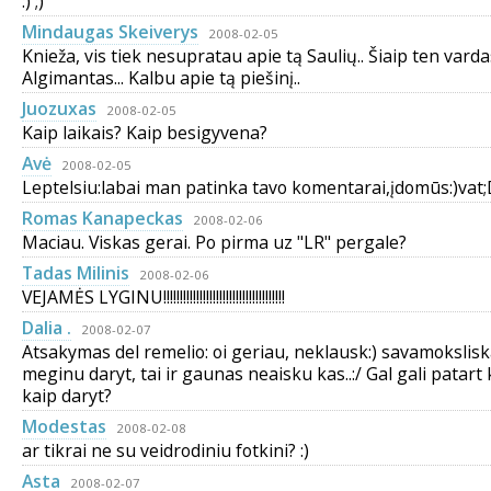
:) ;)
Mindaugas Skeiverys
2008-02-05
Knieža, vis tiek nesupratau apie tą Saulių.. Šiaip ten varda
Algimantas... Kalbu apie tą piešinį..
Juozuxas
2008-02-05
Kaip laikais? Kaip besigyvena?
Avė
2008-02-05
Leptelsiu:labai man patinka tavo komentarai,įdomūs:)vat
Romas Kanapeckas
2008-02-06
Maciau. Viskas gerai. Po pirma uz "LR" pergale?
Tadas Milinis
2008-02-06
VEJAMĖS LYGINU!!!!!!!!!!!!!!!!!!!!!!!!!!!!!!!!!!!!!
Dalia .
2008-02-07
Atsakymas del remelio: oi geriau, neklausk:) savamokslisk
meginu daryt, tai ir gaunas neaisku kas..:/ Gal gali patart 
kaip daryt?
Modestas
2008-02-08
ar tikrai ne su veidrodiniu fotkini? :)
Asta
2008-02-07