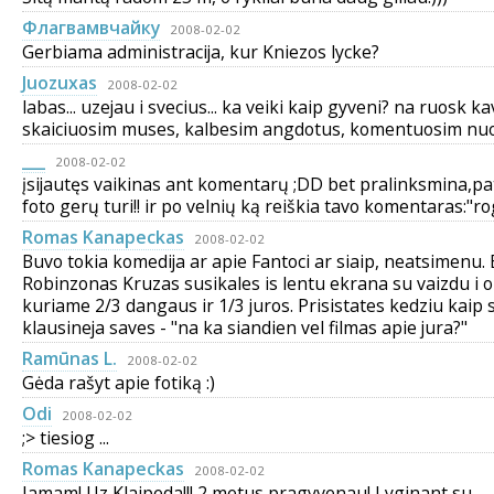
Флагвамвчaйку
2008-02-02
Gerbiama administracija, kur Kniezos lycke?
Juozuxas
2008-02-02
labas... uzejau i svecius... ka veiki kaip gyveni? na ruosk k
skaiciuosim muses, kalbesim angdotus, komentuosim nuotr
___
2008-02-02
įsijautęs vaikinas ant komentarų ;DD bet pralinksmina,pat
foto gerų turi!! ir po velnių ką reiškia tavo komentaras:"ro
Romas Kanapeckas
2008-02-02
Buvo tokia komedija ar apie Fantoci ar siaip, neatsimenu.
Robinzonas Kruzas susikales is lentu ekrana su vaizdu i 
kuriame 2/3 dangaus ir 1/3 juros. Prisistates kedziu kaip s
klausineja saves - "na ka siandien vel filmas apie jura?"
Ramūnas L.
2008-02-02
Gėda rašyt apie fotiką :)
Odi
2008-02-02
;> tiesiog ...
Romas Kanapeckas
2008-02-02
Jamam! Uz Klaipeda!!! 2 metus pragyvenau! Lyginant su