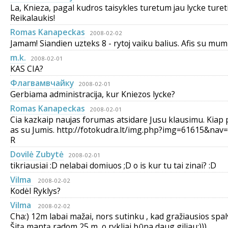
La, Knieza, pagal kudros taisykles turetum jau lycke tureti
Reikalaukis!
Romas Kanapeckas
2008-02-02
Jamam! Siandien uzteks 8 - rytoj vaiku balius. Afis su mumis
m.k.
2008-02-01
KAS CIA?
Флагвамвчaйку
2008-02-01
Gerbiama administracija, kur Kniezos lycke?
Romas Kanapeckas
2008-02-01
Cia kazkaip naujas forumas atsidare Jusu klausimu. Kiap p
as su Jumis. http://fotokudra.lt/img.php?img=61615&na
R
Dovilė Zubytė
2008-02-01
tikriausiai :D nelabai domiuos ;D o is kur tu tai zinai? :D
Vilma
2008-02-02
Kodėl Ryklys?
Vilma
2008-02-02
Cha:) 12m labai mažai, nors sutinku , kad gražiausios spal
Šitą mantą radom 25 m, o rykliai būna daug giliau:)))