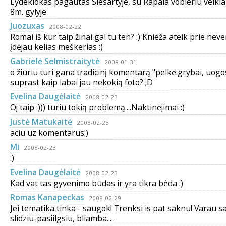
Lydekiokas pagautas Siesartyje, su Rapala vobleriu velkia
8m. gylyje
Juozuxas
2008-02-22
Romai iš kur taip žinai gal tu ten? :) Knieža ateik prie nev
įdėjau kelias meškerias :)
Gabrielė Selmistraitytė
2008-01-31
o žiūriu turi gana tradicinį komentarą "pelkė:grybai, uogos
suprast kaip labai jau nekokią foto? ;D
Evelina Daugėlaitė
2008-02-23
Oj taip :))) turiu tokią problemą....Naktinėjimai :)
Justė Matukaitė
2008-02-23
aciu uz komentarus:)
Mi
2008-02-23
:)
Evelina Daugėlaitė
2008-02-23
Kad vat tas gyvenimo būdas ir yra tikra bėda :)
Romas Kanapeckas
2008-02-29
Jei tematika tinka - saugok! Trenksi is pat saknu! Varau sa
slidziu-pasiilgsiu, bliamba.....