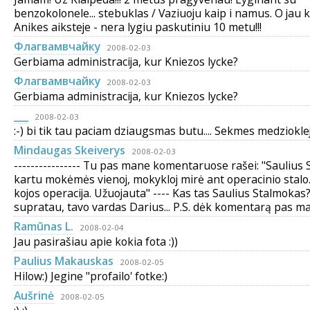
benzokolonele... stebuklas / Vaziuoju kaip i namus. O jau k
Anikes aiksteje - nera lygiu paskutiniu 10 metu!!!
Флагвамвчaйку
2008-02-03
Gerbiama administracija, kur Kniezos lycke?
Флагвамвчaйку
2008-02-03
Gerbiama administracija, kur Kniezos lycke?
___
2008-02-03
:-) bi tik tau paciam dziaugsmas butu.... Sekmes medziokle
Mindaugas Skeiverys
2008-02-03
---------------- Tu pas mane komentaruose rašei: "Saulius
kartu mokėmės vienoj, mokykloj mirė ant operacinio stalo
kojos operacija. Užuojauta" ---- Kas tas Saulius Stalmokas
supratau, tavo vardas Darius... P.S. dėk komentarą pas ma
Ramūnas L.
2008-02-04
Jau pasirašiau apie kokia fota :))
Paulius Makauskas
2008-02-05
Hilow:) Jegine "profailo' fotke:)
Aušrinė
2008-02-05