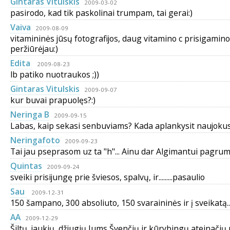
Gintaras Vitulskis
2009-03-02
pasirodo, kad tik paskolinai trumpam, tai gerai:)
Vaiva
2009-08-09
vitamininės jūsų fotografijos, daug vitamino c prisigamino
peržiūrėjau:)
Edita
2009-08-23
lb patiko nuotraukos ;))
Gintaras Vitulskis
2009-09-07
kur buvai prapuolęs?:)
Neringa B
2009-09-15
Labas, kaip sekasi senbuviams? Kada aplankysit naujokus 
Neringafoto
2009-09-23
Tai jau pseprasom uz ta "h"... Ainu dar Algimantui pagrum
Quintas
2009-09-24
sveiki prisijungę prie šviesos, spalvų, ir.........pasaulio
Sau
2009-12-31
150 šampano, 300 absoliuto, 150 svaraininės ir į sveikatą...
AA
2009-12-29
Šiltų, jaukių, džiugių Jums Švenčių ir kūrybingų ateinačių 