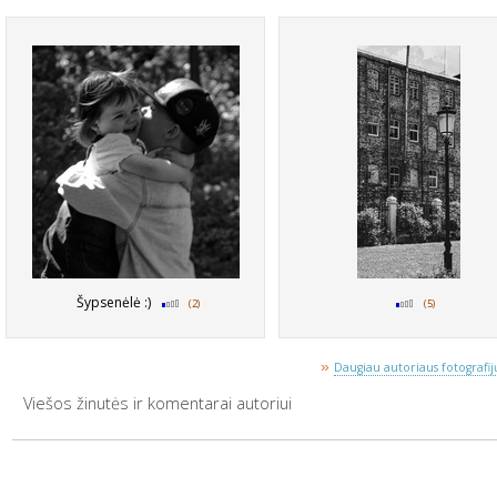
Šypsenėlė :)
(2)
(5)
»
Daugiau autoriaus fotografijų
Viešos žinutės ir komentarai autoriui