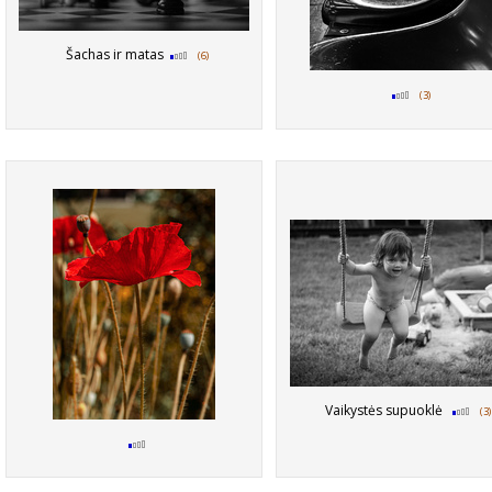
Šachas ir matas
(6)
(3)
Vaikystės supuoklė
(3)