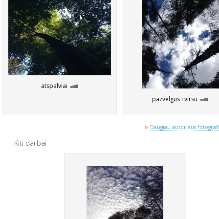
atspalviai
pazvelgus i virsu
»
Daugiau autoriaus fotografij
Kiti darbai