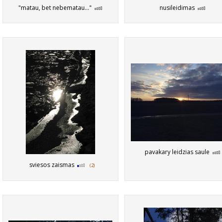
"matau, bet nebematau..."
nusileidimas
pavakary leidzias saule
sviesos zaismas
(2)