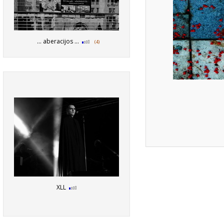
... aberacijos ...
(4)
XLL