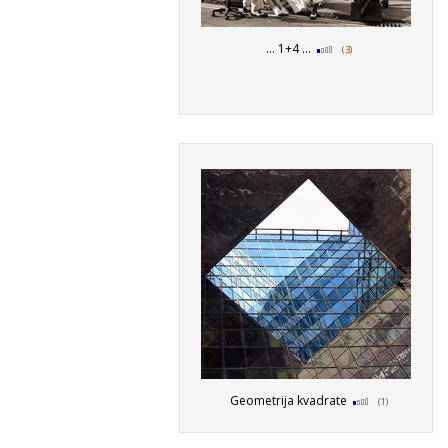
... 1+4 ...
(3)
Geometrija kvadrate
(1)