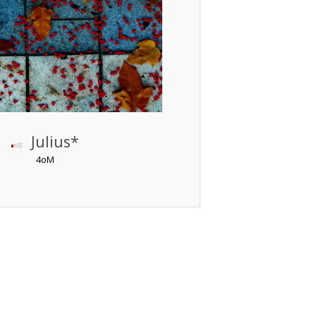
Julius*
4oM