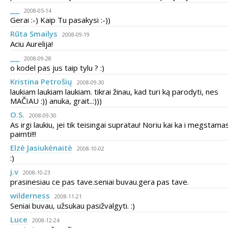
___
2008-05-14
Gerai :-) Kaip Tu pasakysi :-))
Rūta Smailys
2008-09-19
Aciu Aurelija!
___
2008-09-28
o kodel pas jus taip tylu ? :)
Kristina Petrošių
2008-09-30
laukiam laukiam laukiam. tikrai žinau, kad turi ką parodyti, nes
MAČIAU :)) anuka, grait..:)))
O.S.
2008-09-30
As irgi laukiu, jei tik teisingai supratau! Noriu kai ka i megstama
paimti!!!
Elzė Jasiukėnaitė
2008-10-02
:)
j.v
2008-10-23
prasinesiau ce pas tave.seniai buvau.gera pas tave.
wilderness
2008-11-21
Seniai buvau, užsukau pasižvalgyti. :)
Luce
2008-12-24