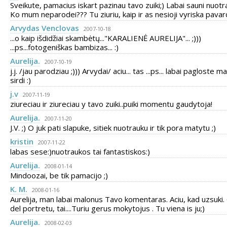
Sveikute, pamacius iskart pazinau tavo zuiki;) Labai sauni nuotr
Ko mum neparodei??? Tu ziuriu, kaip ir as nesioji vyriska pavard
Arvydas Venclovas
2007-10-18
...o kaip išdidžiai skambėtų..."KARALIENĖ AURELIJA"... ;)))
...ps...fotogeniškas bambizas... :)
Aurelija.
2007-10-19
j.j. /jau parodziau ;))) Arvydai/ aciu... tas ...ps... labai pagloste 
sirdi :)
j.v
2007-11-19
ziureciau ir ziureciau y tavo zuiki..puiki momentu gaudytoja!
Aurelija.
2007-11-20
J.V. ;) O juk pati slapuke, sitiek nuotrauku ir tik pora matytu ;)
kristin
2007-11-22
labas sese:)nuotraukos tai fantastiskos:)
Aurelija.
2008-01-14
Mindoozai, be tik pamacijo ;)
K. M.
2008-01-16
Aurelija, man labai malonus Tavo komentaras. Aciu, kad uzsuki.
del portretu, tai....Turiu gerus mokytojus . Tu viena is ju;)
Aurelija.
2008-02-03