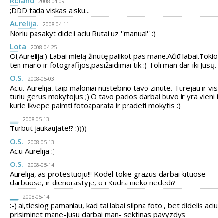
Roland
2008-04-09
;DDD tada viskas aisku...
Aurelija.
2008-04-11
Noriu pasakyt dideli aciu Rutai uz ''manual'' :)
Lota
2008-04-25
Oi,Aurelija:) Labai mielą žinutę palikot pas mane.Ačiū labai.Tokio
ten mano ir fotografijos,pasižaidimai tik :) Toli man dar iki Jūsų.
O.S.
2008-05-03
Aciu, Aurelija, taip maloniai nustebino tavo zinute. Turejau ir vi
turiu gerus mokytojus ;) O tavo pacios darbai buvo ir yra vieni i
kurie ikvepe paimti fotoaparata ir pradeti mokytis :)
___
2008-05-13
Turbut jaukaujate!? :))))
O.S.
2008-05-13
Aciu Aurelija :)
O.S.
2008-05-14
Aurelija, as protestuoju!!! Kodel tokie grazus darbai kituose
darbuose, ir dienorastyje, o i Kudra nieko nededi?
___
2008-05-14
:-) ai,tiesiog pamaniau, kad tai labai silpna foto , bet didelis aci
prisiminet mane-jusu darbai man- sektinas pavyzdys