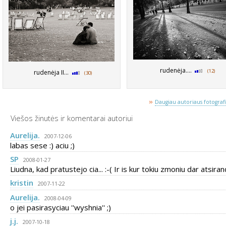
rudenėja....
(12)
rudenėja II...
(30)
»
Daugiau autoriaus fotografij
Viešos žinutės ir komentarai autoriui
Aurelija.
2007-12-06
labas sese :) aciu ;)
SP
2008-01-27
Liudna, kad pratustejo cia... :-( Ir is kur tokiu zmoniu dar atsirand
kristin
2007-11-22
Aurelija.
2008-04-09
o jei pasirasyciau ''wyshnia'' ;)
j.j.
2007-10-18