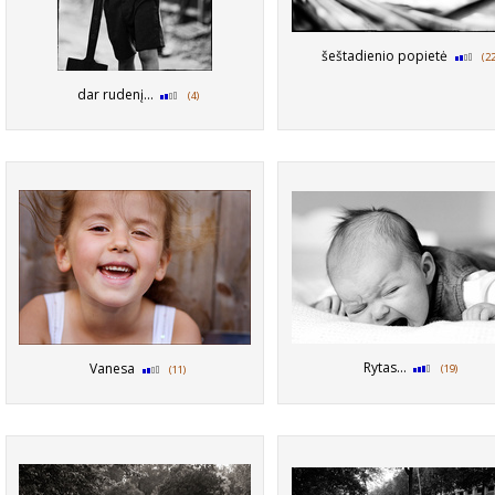
šeštadienio popietė
(22
dar rudenį...
(4)
Rytas...
Vanesa
(19)
(11)