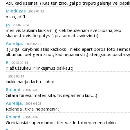
Aciu kad uzeinat :) Kas ten zino, gal po truputi galerija vel papil
Mindūzas
2008-01-13
miau, ačiū
j.v
2008-02-14
mes vis laukiam laukiam :)) kiek beuzeinam sveciuosna,teip
skanestai vis tie patys :) prasom atsisviezinti :)
Aurelija.
2008-02-14
:) Jurga, kurybinis stilis kazkoks - nieko apart poros foto seimo
albumui... bet gera zinot, kad nepamirsti ;) stengsiuos pasitaisyt
R.
2008-02-14
ir aš užsukau. ir linkėjimus palikau :)
2008-02-14
laukiu nauju darbu... labai
Roland
2008-04-08
Gitara tai esu mates sita, tik nepamenu kur... ;)
Aurelija.
2008-04-08
Rolandai, tikrai nepameni? ;)
Roland
2008-04-09
Greiciausiai supermamoj, bet vardo tai nepamenu tokio....