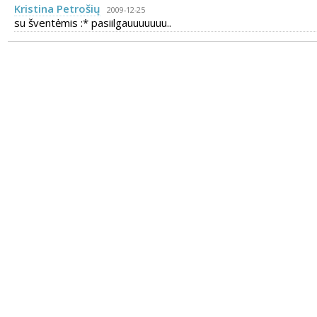
Kristina Petrošių
2009-12-25
su šventėmis :* pasiilgauuuuuuu..