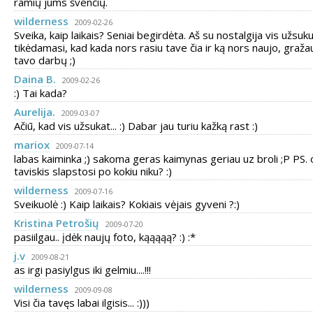
ramių jums švenčių.
wilderness
2009-02-26
Sveika, kaip laikais? Seniai begirdėta. Aš su nostalgija vis užsuk
tikėdamasi, kad kada nors rasiu tave čia ir ką nors naujo, gražau
tavo darbų ;)
Daina B.
2009-02-26
:) Tai kada?
Aurelija.
2009-03-07
Ačiū, kad vis užsukat... :) Dabar jau turiu kažką rast :)
mariox
2009-07-14
labas kaiminka ;) sakoma geras kaimynas geriau uz broli ;P PS. 
taviskis slapstosi po kokiu niku? :)
wilderness
2009-07-16
Sveikuolė :) Kaip laikais? Kokiais vėjais gyveni ?:)
Kristina Petrošių
2009-07-20
pasiilgau.. įdėk naujų foto, kąąąąą? :) :*
j.v
2009-08-21
as irgi pasiylgus iki gelmiu....!!!
wilderness
2009-09-08
Visi čia tavęs labai ilgisis... :)))