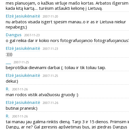
mes planuojam, o kažkas viršuje maišo kortas. Arbatos išgersim
kada kitą kartą.... turėsim atšaukti kelionę į Lietuvą.
Elzė Jasiukėnaitė
2007-11-20
nu arbatos visada isgert spesim manau..o ir as ir Lietuva niekur
nepabegs;)
Dangus
2007-11-23
o gal reikia dar ir kokio nors fotografuojancio fotografuojancius?
Elzė Jasiukėnaitė
2007-11-23
:))))
___
2007-11-25
beprotiškai dievinami darbai (; toliau ir tik toliau taip.
Elzė Jasiukėnaitė
2007-11-25
dekui:)
R.
2007-11-26
man rodos vistik atvažiuosiu gruody :)
Elzė Jasiukėnaitė
2007-11-26
butinai pranesk:)
R.
2007-11-26
tai manau jau galima rinktis dieną. Tarp 3 ir 15 dienos. Priimsim i
Dangų, ar ne? Gal geresnis apšvietimas bus, jei giedras Dangus