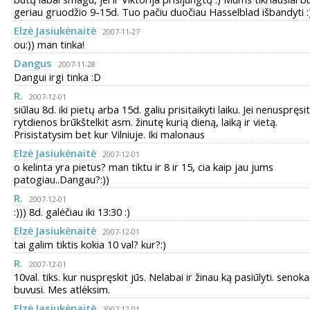
geriau gruodžio 9-15d. Tuo pačiu duočiau Hasselblad išbandyti :
Elzė Jasiukėnaitė
2007-11-27
ou:)) man tinka!
Dangus
2007-11-28
Dangui irgi tinka :D
R.
2007-12-01
siūlau 8d. iki pietų arba 15d. galiu prisitaikyti laiku. Jei nenuspręsit 
rytdienos brūkštelkit asm. žinutę kurią dieną, laiką ir vietą.
Prisistatysim bet kur Vilniuje. Iki malonaus
Elzė Jasiukėnaitė
2007-12-01
o kelinta yra pietus? man tiktu ir 8 ir 15, cia kaip jau jums
patogiau..Dangau?:))
R.
2007-12-01
:))) 8d. galėčiau iki 13:30 :)
Elzė Jasiukėnaitė
2007-12-01
tai galim tiktis kokia 10 val? kur?:)
R.
2007-12-01
10val. tiks. kur nuspręskit jūs. Nelabai ir žinau ką pasiūlyti. senoka
buvusi. Mes atlėksim.
Elzė Jasiukėnaitė
2007-12-01