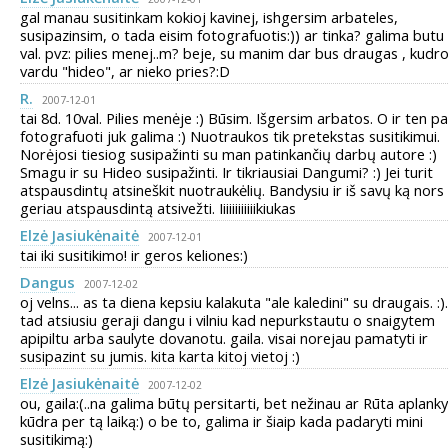
gal manau susitinkam kokioj kavinej, ishgersim arbateles,
susipazinsim, o tada eisim fotografuotis:)) ar tinka? galima butu
val. pvz: pilies menej..m? beje, su manim dar bus draugas , kudro
vardu "hideo", ar nieko pries?:D
R.
2007-12-01
tai 8d. 10val. Pilies menėje :) Būsim. Išgersim arbatos. O ir ten pa
fotografuoti juk galima :) Nuotraukos tik pretekstas susitikimui.
Norėjosi tiesiog susipažinti su man patinkančių darbų autore :)
Smagu ir su Hideo susipažinti. Ir tikriausiai Dangumi? :) Jei turit
atspausdintų atsineškit nuotraukėlių. Bandysiu ir iš savų ką nors
geriau atspausdintą atsivežti. Iiiiiiiiiiiikiukas
Elzė Jasiukėnaitė
2007-12-01
tai iki susitikimo! ir geros keliones:)
Dangus
2007-12-02
oj velns... as ta diena kepsiu kalakuta "ale kaledini" su draugais. :).
tad atsiusiu geraji dangu i vilniu kad nepurkstautu o snaigytem
apipiltu arba saulyte dovanotu. gaila. visai norejau pamatyti ir
susipazint su jumis. kita karta kitoj vietoj :)
Elzė Jasiukėnaitė
2007-12-02
ou, gaila:(..na galima būtų persitarti, bet nežinau ar Rūta aplank
kūdra per tą laiką:) o be to, galima ir šiaip kada padaryti mini
susitikimą:)