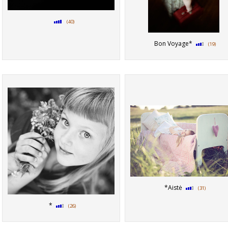
(40)
Bon Voyage*
(19)
*Aistė
(31)
*
(26)