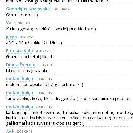
man sios zavingos skrybelaites truksta iki madam :P
Genadijus Kozlovskis
2008-10-14
Grazus darbai -)
VV
2008-09-09
Ku ku:) gera gera žiūrėt į veidelį profilio foto:)
jurga
2008-09-10
ačiū, ačiū už tokius žodžius ;)
Ernesta Vala
2008-09-11
Grazus portretai:) like it.
Diana Žverelo
2008-09-11
labai čia pas Jūs jauku:)
melancholija
2008-09-15
malonu kad apsilankėt :) gal arbatos? :)
melancholija
2008-09-15
turiu visokių, kokių tik širdis geidžia :) ir dar sausainiuką pridedu :
melancholija
2008-09-15
kadangi apsilankėt svečiuos, tai siūliau tokią internetinę arbatėlę
kuri keliauja laidais ir sveria ten kažkiek bitų ar baitų :) o nors tač
gal likimai kada suves ir tikros atsigert :)
Avė
2008-09-16