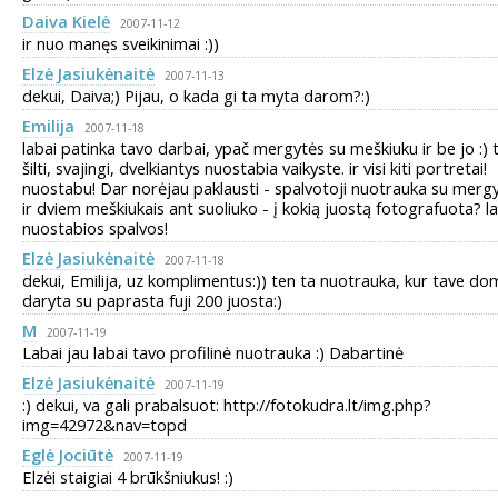
Daiva Kielė
2007-11-12
ir nuo manęs sveikinimai :))
Elzė Jasiukėnaitė
2007-11-13
dekui, Daiva;) Pijau, o kada gi ta myta darom?:)
Emilija
2007-11-18
labai patinka tavo darbai, ypač mergytės su meškiuku ir be jo :) 
šilti, svajingi, dvelkiantys nuostabia vaikyste. ir visi kiti portretai!
nuostabu! Dar norėjau paklausti - spalvotoji nuotrauka su merg
ir dviem meškiukais ant suoliuko - į kokią juostą fotografuota? l
nuostabios spalvos!
Elzė Jasiukėnaitė
2007-11-18
dekui, Emilija, uz komplimentus:)) ten ta nuotrauka, kur tave do
daryta su paprasta fuji 200 juosta:)
M
2007-11-19
Labai jau labai tavo profilinė nuotrauka :) Dabartinė
Elzė Jasiukėnaitė
2007-11-19
:) dekui, va gali prabalsuot: http://fotokudra.lt/img.php?
img=42972&nav=topd
Eglė Jociūtė
2007-11-19
Elzėi staigiai 4 brūkšniukus! :)