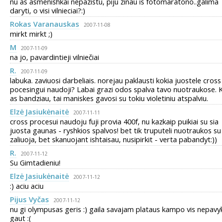
nu as asmenishkai nepazistu, piju zinau is fotomaratono..galima
daryti, o visi vilnieciai?:)
Rokas Varanauskas
2007-11-08
mirkt mirkt ;)
M
2007-11-09
na jo, pavardintieji vilniečiai
R.
2007-11-09
labuka. zaviuosi darbeliais. norejau paklausti kokia juostele cross
pocesingui naudoji? Labai grazi odos spalva tavo nuotraukose. K
as bandziau, tai maniskes gavosi su tokiu violetiniu atspalviu.
Elzė Jasiukėnaitė
2007-11-11
cross procesui naudoju fuji provia 400f, nu kazkaip puikiai su sia
juosta gaunas - ryshkios spalvos! bet tik truputeli nuotraukos su
zaliuoja, bet skanuojant ishtaisau, nusipirkit - verta pabandyt:))
R.
2007-11-12
Su Gimtadieniu!
Elzė Jasiukėnaitė
2007-11-12
:) aciu aciu
Pijus Vyčas
2007-11-12
nu gi olympusas geris :) gaila savajam plataus kampo vis nepavy
gaut :(