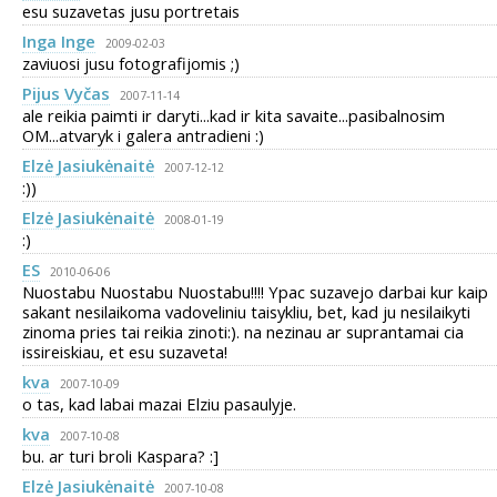
esu suzavetas jusu portretais
Inga Inge
2009-02-03
zaviuosi jusu fotografijomis ;)
Pijus Vyčas
2007-11-14
ale reikia paimti ir daryti...kad ir kita savaite...pasibalnosim
OM...atvaryk i galera antradieni :)
Elzė Jasiukėnaitė
2007-12-12
:))
Elzė Jasiukėnaitė
2008-01-19
:)
ES
2010-06-06
Nuostabu Nuostabu Nuostabu!!!! Ypac suzavejo darbai kur kaip
sakant nesilaikoma vadoveliniu taisykliu, bet, kad ju nesilaikyti
zinoma pries tai reikia zinoti:). na nezinau ar suprantamai cia
issireiskiau, et esu suzaveta!
kva
2007-10-09
o tas, kad labai mazai Elziu pasaulyje.
kva
2007-10-08
bu. ar turi broli Kaspara? :]
Elzė Jasiukėnaitė
2007-10-08