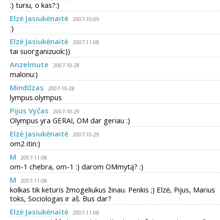
:) turiu, o kas?:)
Elzė Jasiukėnaitė
2007-10-09
:)
Elzė Jasiukėnaitė
2007-11-08
tai suorganizuok:))
Anzelmute
2007-10-28
malonu:)
Mindūzas
2007-10-28
lympus.olympus
Pijus Vyčas
2007-10-29
Olympus yra GERAI, OM dar geriau :)
Elzė Jasiukėnaitė
2007-10-29
om2 itin:)
M
2007-11-08
om-1 chebra, om-1 :) darom OMmytą? :)
M
2007-11-08
kolkas tik keturis žmogeliukus žinau. Penkis ;) Elzė, Pijus, Marius
toks, Sociologas ir aš. Bus dar?
Elzė Jasiukėnaitė
2007-11-08