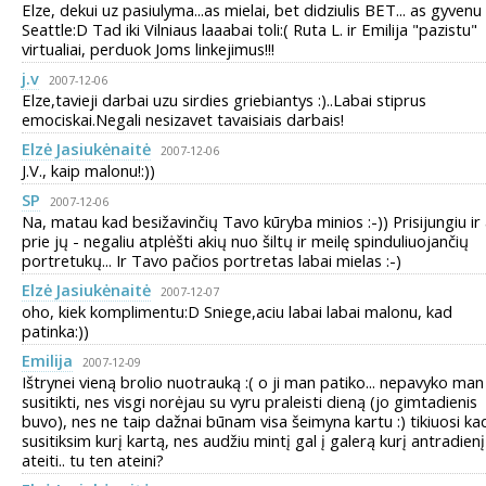
Elze, dekui uz pasiulyma...as mielai, bet didziulis BET... as gyvenu
Seattle:D Tad iki Vilniaus laaabai toli:( Ruta L. ir Emilija "pazistu"
virtualiai, perduok Joms linkejimus!!!
j.v
2007-12-06
Elze,tavieji darbai uzu sirdies griebiantys :)..Labai stiprus
emociskai.Negali nesizavet tavaisiais darbais!
Elzė Jasiukėnaitė
2007-12-06
J.V., kaip malonu!:))
SP
2007-12-06
Na, matau kad besižavinčių Tavo kūryba minios :-)) Prisijungiu ir
prie jų - negaliu atplėšti akių nuo šiltų ir meilę spinduliuojančių
portretukų... Ir Tavo pačios portretas labai mielas :-)
Elzė Jasiukėnaitė
2007-12-07
oho, kiek komplimentu:D Sniege,aciu labai labai malonu, kad
patinka:))
Emilija
2007-12-09
Ištrynei vieną brolio nuotrauką :( o ji man patiko... nepavyko man
susitikti, nes visgi norėjau su vyru praleisti dieną (jo gimtadienis
buvo), nes ne taip dažnai būnam visa šeimyna kartu :) tikiuosi ka
susitiksim kurį kartą, nes audžiu mintį gal į galerą kurį antradienį
ateiti.. tu ten ateini?