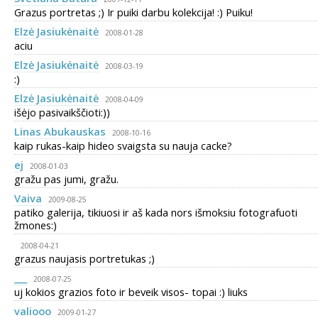
Grazus portretas ;) Ir puiki darbu kolekcija! :) Puiku!
Elzė Jasiukėnaitė
2008-01-28
aciu
Elzė Jasiukėnaitė
2008-03-19
:)
Elzė Jasiukėnaitė
2008-04-09
išėjo pasivaikščioti:))
Linas Abukauskas
2008-10-16
kaip rukas-kaip hideo svaigsta su nauja cacke?
ej
2008-01-03
gražu pas jumi, gražu.
Vaiva
2009-08-25
patiko galerija, tikiuosi ir aš kada nors išmoksiu fotografuoti
žmones:)
2008-04-21
grazus naujasis portretukas ;)
___
2008-07-25
uj kokios grazios foto ir beveik visos- topai :) liuks
valiooo
2009-01-27