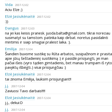
Vida
2007-12-02
Aciu Elze ;)
Elzė Jasiukėnaitė
2007-12-02
:))
Dangus
2007-12-03
na jei kas keisis pranesk. juoda.balta@gmail.com. tikrai noreciau
susimatyt su tamstom. patinka kaip dirbat. noretus pasidalinti
mintimis ir siaip smagiai praleist laika. :).
Emilija
2007-12-04
Šiandien buvome sustikę su Rūta arbatos, susipažinom ir prasit
apie jūsų šeštadieninį susitikimą :) ir pasiūlė prisijungti, jei man
pačiai išeis (vyro tądien gimtadienis, bet manau trumpam iš ryto
pavyktų išbėgti..) visai prisijungčiau :)
Elzė Jasiukėnaitė
2007-12-04
tai zinoma Emilija, lauksim prisijungiant!!
j.j.
2007-12-04
Zaviuosi Tavo darbais!!!!!
Elzė Jasiukėnaitė
2007-12-04
j.j., dekui:D
j.j.
2007-12-04