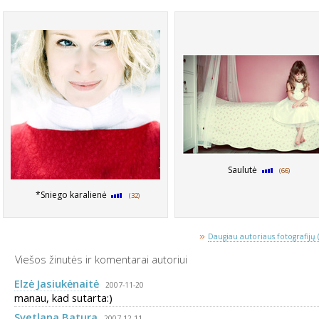
Saulutė
(66)
*Sniego karalienė
(32)
»
Daugiau autoriaus fotografijų 
Viešos žinutės ir komentarai autoriui
Elzė Jasiukėnaitė
2007-11-20
manau, kad sutarta:)
Svetlana Batura
2007-12-11