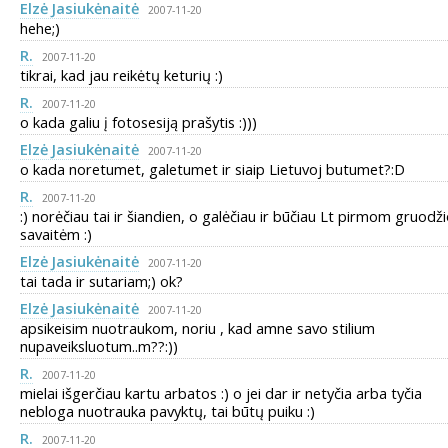
Elzė Jasiukėnaitė
2007-11-20
hehe;)
R.
2007-11-20
tikrai, kad jau reikėtų keturių :)
R.
2007-11-20
o kada galiu į fotosesiją prašytis :)))
Elzė Jasiukėnaitė
2007-11-20
o kada noretumet, galetumet ir siaip Lietuvoj butumet?:D
R.
2007-11-20
:) norėčiau tai ir šiandien, o galėčiau ir būčiau Lt pirmom gruodž
savaitėm :)
Elzė Jasiukėnaitė
2007-11-20
tai tada ir sutariam;) ok?
Elzė Jasiukėnaitė
2007-11-20
apsikeisim nuotraukom, noriu , kad amne savo stilium
nupaveiksluotum..m??:))
R.
2007-11-20
mielai išgerčiau kartu arbatos :) o jei dar ir netyčia arba tyčia
nebloga nuotrauka pavyktų, tai būtų puiku :)
R.
2007-11-20