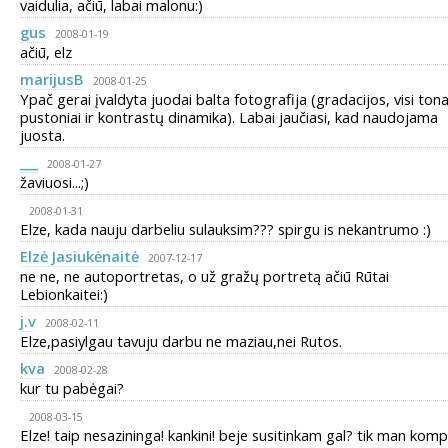
vaidulia, ačiū, labai malonu:)
gus
2008-01-19
ačiū, elz
marijusB
2008-01-25
Ypač gerai įvaldyta juodai balta fotografija (gradacijos, visi tona
pustoniai ir kontrastų dinamika). Labai jaučiasi, kad naudojama
juosta.
___
2008-01-27
žaviuosi...;)
2008-01-31
Elze, kada nauju darbeliu sulauksim??? spirgu is nekantrumo :)
Elzė Jasiukėnaitė
2007-12-17
ne ne, ne autoportretas, o už gražų portretą ačiū Rūtai
Lebionkaitei:)
j.v
2008-02-11
Elze,pasiylgau tavuju darbu ne maziau,nei Rutos.
kva
2008-02-28
kur tu pabėgai?
2008-03-15
Elze! taip nesazininga! kankini! beje susitinkam gal? tik man kom