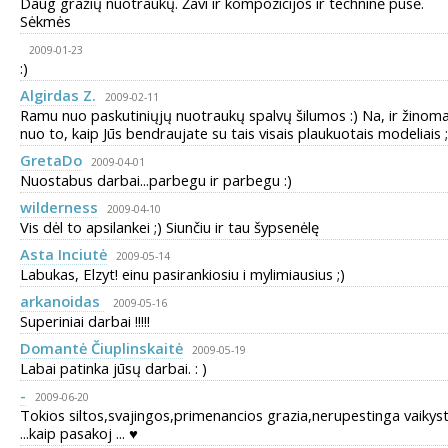
Daug gražių nuotraukų. Žavi ir kompozicijos ir techninė pusė.
Sėkmės
2009-01-23
:)
Algirdas Z.
2009-02-11
Ramu nuo paskutiniųjų nuotraukų spalvų šilumos :) Na, ir žinom
nuo to, kaip Jūs bendraujate su tais visais plaukuotais modeliais ;
GretaDo
2009-04-01
Nuostabus darbai...parbegu ir parbegu :)
wilderness
2009-04-10
Vis dėl to apsilankei ;) Siunčiu ir tau šypsenėlę
Asta Inciutė
2009-05-14
Labukas, Elzyt! einu pasirankiosiu i mylimiausius ;)
arkanoidas
2009-05-16
Superiniai darbai !!!!!
Domantė Čiuplinskaitė
2009-05-19
Labai patinka jūsų darbai. : )
-
2009-06-20
Tokios siltos,svajingos,primenancios grazia,nerupestinga vaikys
...kaip pasakoj ... ♥