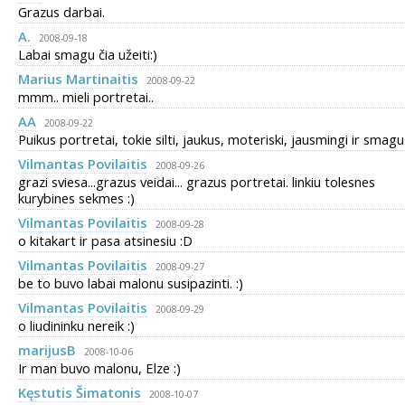
Grazus darbai.
A.
2008-09-18
Labai smagu čia užeiti:)
Marius Martinaitis
2008-09-22
mmm.. mieli portretai..
AA
2008-09-22
Puikus portretai, tokie silti, jaukus, moteriski, jausmingi ir smagus
Vilmantas Povilaitis
2008-09-26
grazi sviesa...grazus veidai... grazus portretai. linkiu tolesnes
kurybines sekmes :)
Vilmantas Povilaitis
2008-09-28
o kitakart ir pasa atsinesiu :D
Vilmantas Povilaitis
2008-09-27
be to buvo labai malonu susipazinti. :)
Vilmantas Povilaitis
2008-09-29
o liudininku nereik :)
marijusB
2008-10-06
Ir man buvo malonu, Elze :)
Kęstutis Šimatonis
2008-10-07