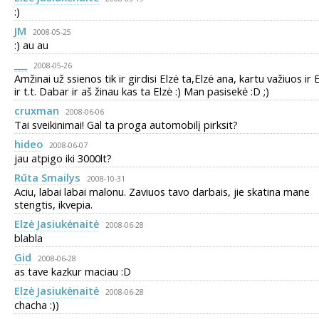
:)
JM
2008-05-25
:) au au
___
2008-05-26
Amžinai už ssienos tik ir girdisi Elzė ta,Elzė ana, kartu važiuos ir E
ir t.t. Dabar ir aš žinau kas ta Elzė :) Man pasisekė :D ;)
cruxman
2008-06-06
Tai sveikinimai! Gal ta proga automobilį pirksit?
hideo
2008-06-07
jau atpigo iki 3000lt?
Rūta Smailys
2008-10-31
Aciu, labai labai malonu. Zaviuos tavo darbais, jie skatina mane
stengtis, ikvepia.
Elzė Jasiukėnaitė
2008-06-28
blabla
Gid
2008-06-28
as tave kazkur maciau :D
Elzė Jasiukėnaitė
2008-06-28
chacha :))