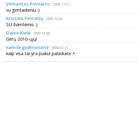
Vilmantas Povilaitis
2009-11-11
su gimtadieniu :)
Kristina Petrošių
2009-12-25
SU šventėmis :)
Daiva Kielė
2009-12-28
Gerų 2010-ųjų!
kamilė gudmonaitė
2008-03-11
kaip visa tai yra puiku! patinkate +