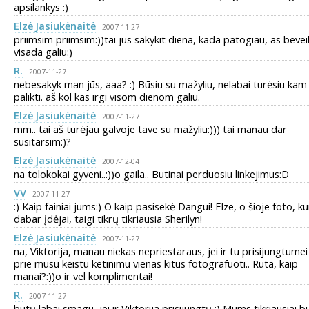
apsilankys :)
Elzė Jasiukėnaitė
2007-11-27
priimsim priimsim:))tai jus sakykit diena, kada patogiau, as bevei
visada galiu:)
R.
2007-11-27
nebesakyk man jūs, aaa? :) Būsiu su mažyliu, nelabai turėsiu kam
palikti. aš kol kas irgi visom dienom galiu.
Elzė Jasiukėnaitė
2007-11-27
mm.. tai aš turėjau galvoje tave su mažyliu:))) tai manau dar
susitarsim:)?
Elzė Jasiukėnaitė
2007-12-04
na tolokokai gyveni..:))o gaila.. Butinai perduosiu linkejimus:D
VV
2007-11-27
:) Kaip fainiai jums:) O kaip pasisekė Dangui! Elze, o šioje foto, ku
dabar įdėjai, taigi tikrų tikriausia Sherilyn!
Elzė Jasiukėnaitė
2007-11-27
na, Viktorija, manau niekas nepriestaraus, jei ir tu prisijungtumei
prie musu keistu ketinimu vienas kitus fotografuoti.. Ruta, kaip
manai?:))o ir vel komplimentai!
R.
2007-11-27
būtų labai smagu, jei ir Viktorija prisijungtų :) Mums tikriausiai b