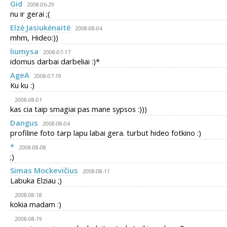
Gid
2008-06-29
nu ir gerai ;(
Elzė Jasiukėnaitė
2008-08-04
mhm, Hideo:))
liumysa
2008-07-17
idomus darbai darbeliai :)*
AgeA
2008-07-19
Ku ku :)
2008-08-01
kas cia taip smagiai pas mane sypsos :)))
Dangus
2008-08-04
profiline foto tarp lapu labai gera. turbut hideo fotkino :)
*
2008-08-08
;)
Simas Mockevičius
2008-08-11
Labuka Elziau ;)
2008-08-18
kokia madam :)
2008-08-19