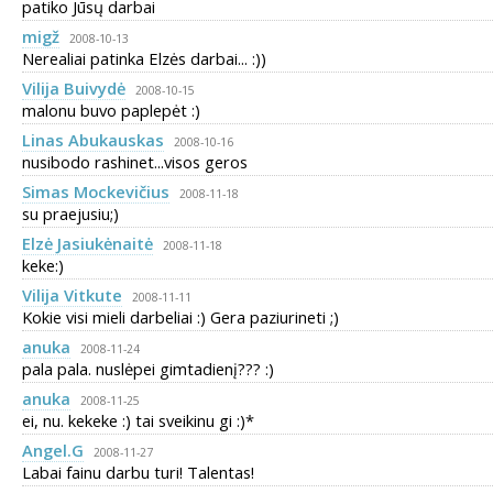
patiko Jūsų darbai
migž
2008-10-13
Nerealiai patinka Elzės darbai... :))
Vilija Buivydė
2008-10-15
malonu buvo paplepėt :)
Linas Abukauskas
2008-10-16
nusibodo rashinet...visos geros
Simas Mockevičius
2008-11-18
su praejusiu;)
Elzė Jasiukėnaitė
2008-11-18
keke:)
Vilija Vitkute
2008-11-11
Kokie visi mieli darbeliai :) Gera paziurineti ;)
anuka
2008-11-24
pala pala. nuslėpei gimtadienį??? :)
anuka
2008-11-25
ei, nu. kekeke :) tai sveikinu gi :)*
Angel.G
2008-11-27
Labai fainu darbu turi! Talentas!