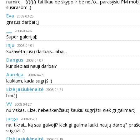
numire... :((((((( tai likau be skypo ir be net'o... parasysiu PM mob.
susirasom ;)
Eva
2008-03-25
grazus darbai ;]
___
2008-03-26
Super galerija[;
InJu
2008-04-01
Sužavėta jūsų darbais...labai...
Dangus
2008-04-07
kur slepiasi nauji darbai?
Aurelija.
2008-04-09
laukiam, kada sugrįš :)
Elzė Jasiukėnaitė
2008-04-21
hihi:))
VV
2008-04-27
nu viskas, Elze, nebeiškenčiau:) šaukiu sugrįžti! Kiek gi galima?:)
jurga
2008-05-01
na, tikrai... ką sau galvoji? kiek gi galima laukt naujų darbų? pra
sugrįžt :)
Elzė Jasiukėnaitė
2008-05-19