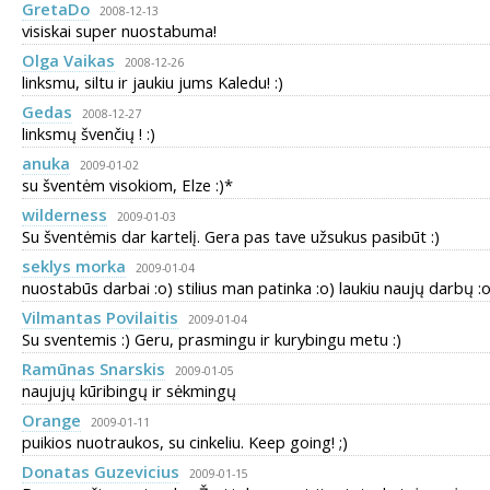
GretaDo
2008-12-13
visiskai super nuostabuma!
Olga Vaikas
2008-12-26
linksmu, siltu ir jaukiu jums Kaledu! :)
Gedas
2008-12-27
linksmų švenčių ! :)
anuka
2009-01-02
su šventėm visokiom, Elze :)*
wilderness
2009-01-03
Su šventėmis dar kartelį. Gera pas tave užsukus pasibūt :)
seklys morka
2009-01-04
nuostabūs darbai :o) stilius man patinka :o) laukiu naujų darbų :o
Vilmantas Povilaitis
2009-01-04
Su sventemis :) Geru, prasmingu ir kurybingu metu :)
Ramūnas Snarskis
2009-01-05
naujujų kūribingų ir sėkmingų
Orange
2009-01-11
puikios nuotraukos, su cinkeliu. Keep going! ;)
Donatas Guzevicius
2009-01-15