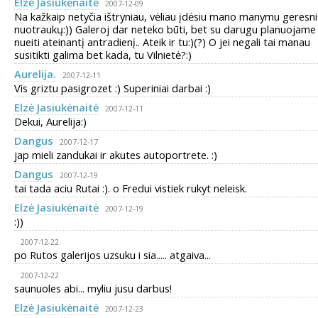
Elzė Jasiukėnaitė
2007-12-09
Na kažkaip netyčia ištryniau, vėliau įdėsiu mano manymu geresni
nuotraukų:)) Galeroj dar neteko būti, bet su darugu planuojame
nueiti ateinantį antradienį.. Ateik ir tu:)(?) O jei negali tai manau
susitikti galima bet kada, tu Vilnietė?:)
Aurelija.
2007-12-11
Vis griztu pasigrozet :) Superiniai darbai :)
Elzė Jasiukėnaitė
2007-12-11
Dekui, Aurelija:)
Dangus
2007-12-17
jap mieli zandukai ir akutes autoportrete. :)
Dangus
2007-12-19
tai tada aciu Rutai :). o Fredui vistiek rukyt neleisk.
Elzė Jasiukėnaitė
2007-12-19
:))
2007-12-22
po Rutos galerijos uzsuku i sia..... atgaiva...
2007-12-22
saunuoles abi... myliu jusu darbus!
Elzė Jasiukėnaitė
2007-12-23