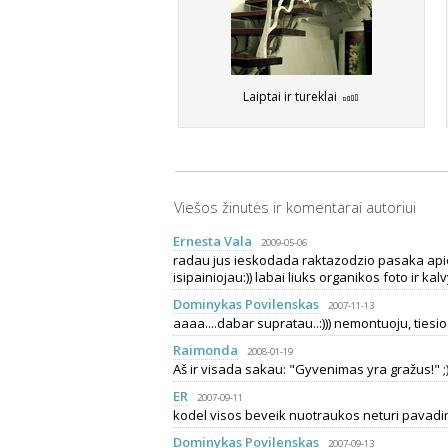
Laiptai ir tureklai
Viešos žinutės ir komentarai autoriui
Ernesta Vala
2009-05-06
radau jus ieskodada raktazodzio pasaka apie..
isipainiojau:)) labai liuks organikos foto ir kal
Dominykas Povilenskas
2007-11-13
aaaa....dabar supratau..:))) nemontuoju, tiesiog
Raimonda
2008-01-19
Aš ir visada sakau: "Gyvenimas yra gražus!" ;
ER
2007-09-11
kodel visos beveik nuotraukos neturi pavadini
Dominykas Povilenskas
2007-09-13