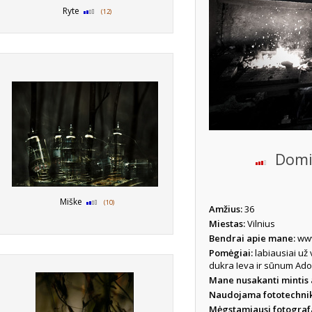
Ryte
(12)
Domin
Miške
(10)
Amžius:
36
Miestas:
Vilnius
Bendrai apie mane:
www
Pomėgiai:
labiausiai už
dukra Ieva ir sūnum Ado
Mane nusakanti mintis
Naudojama fototechni
Mėgstamiausi fotograf