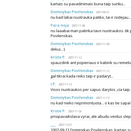
kartais su pavadinimais buna taip sunku...
Dominykas Povilenskas
2007-09-21
nu kad labai nuotrauka patiko, tai ir isidejau...
Para-noja
2007-11-08
nu laaabai man patinka tavo nuotraukos. tik p
Povilenskas.
Dominykas Povilenskas
2007-11-09
dekui...:)
Kriste P.
2007-11-12
spauzdink ant popieriaus ir kabink su remelia
Dominykas Povilenskas
2007-11-12
gal tikrai kada reiks taip ir padaryt...
I.P.
2007-11-13
Visos nuotraukos per sapus darytos ,cia taip p
Dominykas Povilenskas
2007-11-13
nu kad nieko neprimontuota... o kas tie sapai
Kriste P.
2007-11-24
prisipavaikslava vyrai, ale abudu veidus slepi
___
2007-12-01
2007-09-13 Dominykas Povilenskas: kartais su