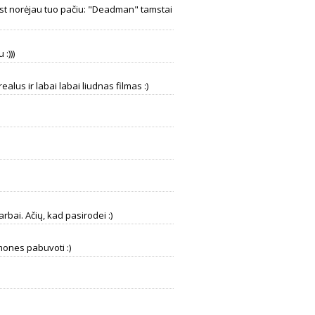
ust norėjau tuo pačiu: "Deadman" tamstai
:)))
alus ir labai labai liudnas filmas :)
rbai. Ačių, kad pasirodei :)
mones pabuvoti :)