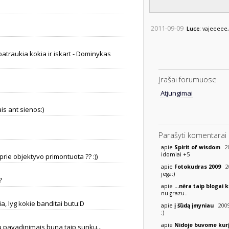
2011-09-09
Luce
: vajeeeee,
atraukia kokia ir iskart - Dominykas
Įrašai forumuose
Atjungimai
is ant sienos:)
Parašyti komentarai
20
apie
Spirit of wisdom
idomiai +5
rie objektyvo primontuota ?? :))
20
apie
Fotokudras 2009
jega:)
?
apie
...nėra taip blogai 
nu grazu..
a, lyg kokie banditai butu:D
2009
apie
į šūdą įmyniau
:)
apie
Nidoje buvome kurį
 pavadinimais buna taip sunku...