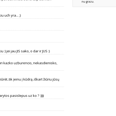
nu grazu.
iu uch yra... ;)
) jei jau JIS sako, o dar ir JUS :)
Turi kazko uzburencio, nekasdienisko,
ūrėt..tik įeinu į kūdrą..iškart žiūriu jūsų
arytos pasislepus uz ko ? :))))