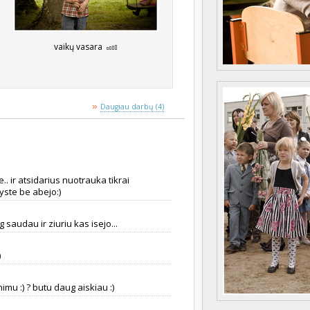
vaikų vasara
»
Daugiau darbų (4)
 ir atsidarius nuotrauka tikrai
vyste be abejo:)
 saudau ir ziuriu kas isejo...
)
mu :) ? butu daug aiskiau :)