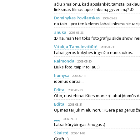
ačiū :) malonu, kad apsilankėt, tamsta. pakla
linksmas filmas apie linksmą gyvenimą? :D
Dominykas Povilenskas
2008-05-25
na taip... yra ten keletas labai linksmu situaciju 
anuka
2008-05-26
:D na, man ten toks fotografiju slide show. nere
Vitalija Tamulevičiūtė
2008-05-30
Labai geros kokybės ir grožio nuotraukos.
Raimonda
2008-05-30
Liuks foto, taip ir toliau ;)
liumysa
2008-07-11
idomus darbai...
Edita
2008-08-30
Oho, nustebinai išties mane :) Labai įdomūs da
Edita
2008-08-31
Oj, mes tai juk mielu noru :) Gera pas gerus ž
___
2008-09-03
Labai kūrybingas žmogus :)
Skaistė
2008-11-08
Gražu :)