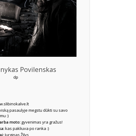
ykas Povilenskas
dp
.slibinokalve.lt
 viską pasaulyje megstu dūkti su savo
mu :)
 arba moto:
gyvenimas yra gražus!
ka:
kas pakliuva po ranka :)
ai:
Jurginas Žilys