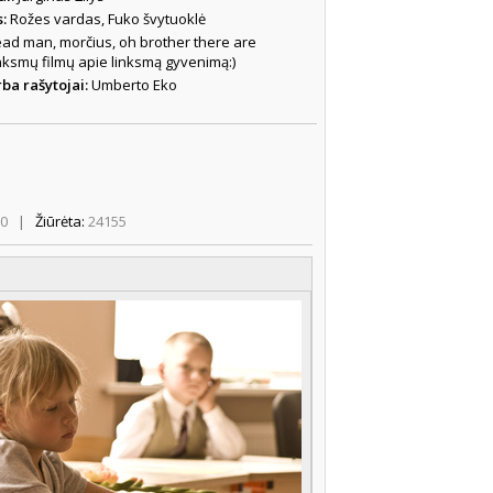
s:
Rožes vardas, Fuko švytuoklė
ad man, morčius, oh brother there are
inksmų filmų apie linksmą gyvenimą:)
ba rašytojai:
Umberto Eko
50
|
Žiūrėta:
24155