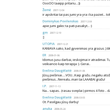
OooOO taaipp pritariu...:))
Žemė
2007-12-04
ir apskritai tai pas jumi yra yra i ka paziet... tok
Dominykas Povilenskas
2007-12-04
apie jumi galec ta pati pasakyt... :)
gm
2007-12-19
:]
UTOPIA
2007-12-21
KANIAVA sako, kad gyvenimas yra grazus ;) tikiu :
ER
2008-01-06
Idomus jusu darbai, ieskojimai ir atradimai. 
veikiancio kaip terapija :). Gerai..
Evelina Daugėlaitė
2008-01-08
Jūsų piešiniai.....VOU...Kaip gražu..negaliu atsiži
piešinius...Nerealu..man tai LAAABAI gražu!
I.P.
2007-11-13
Na... sapas.. (rasau sveplai ) pirmos 4 foto .. d
Evelina Daugėlaitė
2008-03-05
Ot. Pasiilgau jūsų darbų!
anuka
2008-05-24