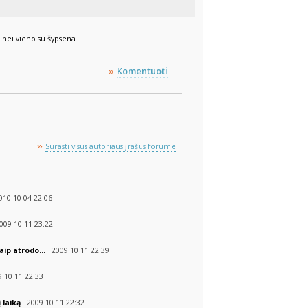
 nei vieno su šypsena
Komentuoti
»
»
Surasti visus autoriaus įrašus forume
10 10 04 22:06
09 10 11 23:22
2009 10 11 22:39
kaip atrodo...
 10 11 22:33
2009 10 11 22:32
 laiką