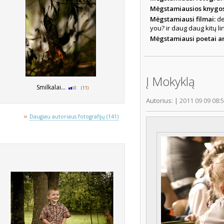
Mėgstamiausios knygo
Mėgstamiausi filmai:
de
you? ir daug daug kitų l
Mėgstamiausi poetai ar
Į Mokyklą
Smilkalai...
(11)
Autorius:
|
2011 09 09 08:
»
Daugiau autoriaus fotografijų (141)