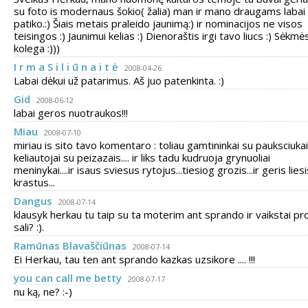
su foto is modernaus šokio( žalia) man ir mano draugams labai
patiko.:) Šiais metais praleido jaunimą:) ir nominacijos ne visos
teisingos :) Jaunimui kelias :) Dienoraštis irgi tavo liucs :) Sėkmė
kolega :)))
I r m a S i l i ū n a i t ė
2008-04-26
Labai dėkui už patarimus. Aš juo patenkinta. :)
Gid
2008-06-12
labai geros nuotraukos!!!
Miau
2008-07-10
miriau is sito tavo komentaro : toliau gamtininkai su pauksciukai
keliautojai su peizazais.... ir liks tadu kudruoja grynuoliai
meninykai....ir isaus sviesus rytojus...tiesiog grozis...ir geris lies
krastus...
Dangus
2008-07-14
klausyk herkau tu taip su ta moterim ant sprando ir vaikstai pr
sali? :).
Ramūnas Blavaščiūnas
2008-07-14
Ei Herkau, tau ten ant sprando kazkas uzsikore .... !!!
you can call me betty
2008-07-17
nu ką, ne? :-)