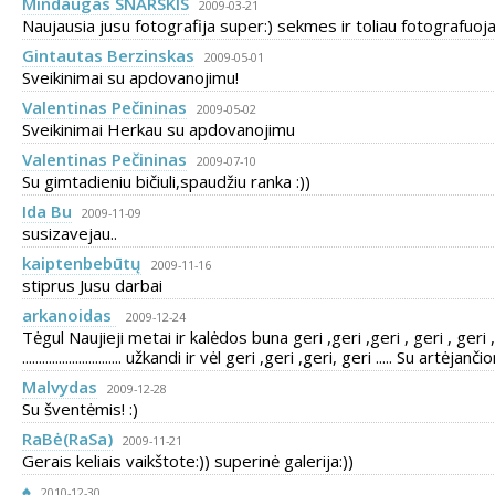
Mindaugas SNARSKIS
2009-03-21
Naujausia jusu fotografija super:) sekmes ir toliau fotografuoja
Gintautas Berzinskas
2009-05-01
Sveikinimai su apdovanojimu!
Valentinas Pečininas
2009-05-02
Sveikinimai Herkau su apdovanojimu
Valentinas Pečininas
2009-07-10
Su gimtadieniu bičiuli,spaudžiu ranka :))
Ida Bu
2009-11-09
susizavejau..
kaiptenbebūtų
2009-11-16
stiprus Jusu darbai
arkanoidas
2009-12-24
Tėgul Naujieji metai ir kalėdos buna geri ,geri ,geri , geri , geri 
.............................. užkandi ir vėl geri ,geri ,geri, geri ..... Su artėjanči
Malvydas
2009-12-28
Su šventėmis! :)
RaBė(RaSa)
2009-11-21
Gerais keliais vaikštote:)) superinė galerija:))
♠
2010-12-30