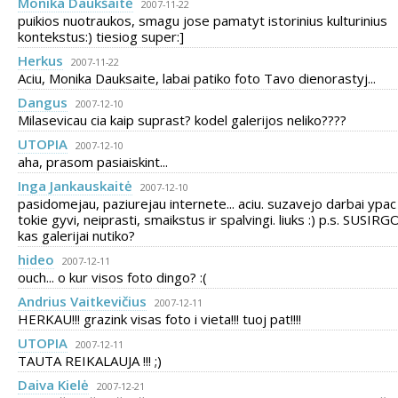
Monika Daukšaitė
2007-11-22
puikios nuotraukos, smagu jose pamatyt istorinius kulturinius
kontekstus:) tiesiog super:]
Herkus
2007-11-22
Aciu, Monika Dauksaite, labai patiko foto Tavo dienorastyj...
Dangus
2007-12-10
Milasevicau cia kaip suprast? kodel galerijos neliko????
UTOPIA
2007-12-10
aha, prasom pasiaiskint...
Inga Jankauskaitė
2007-12-10
pasidomejau, paziurejau internete... aciu. suzavejo darbai ypac n
tokie gyvi, neiprasti, smaikstus ir spalvingi. liuks :) p.s. SUSIR
kas galerijai nutiko?
hideo
2007-12-11
ouch... o kur visos foto dingo? :(
Andrius Vaitkevičius
2007-12-11
HERKAU!!! grazink visas foto i vieta!!! tuoj pat!!!!
UTOPIA
2007-12-11
TAUTA REIKALAUJA !!! ;)
Daiva Kielė
2007-12-21