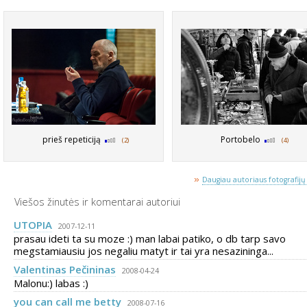
prieš repeticiją
Portobelo
(2)
(4)
»
Daugiau autoriaus fotografijų 
Viešos žinutės ir komentarai autoriui
UTOPIA
2007-12-11
prasau ideti ta su moze :) man labai patiko, o db tarp savo
megstamiausiu jos negaliu matyt ir tai yra nesazininga...
Valentinas Pečininas
2008-04-24
Malonu:) labas :)
you can call me betty
2008-07-16