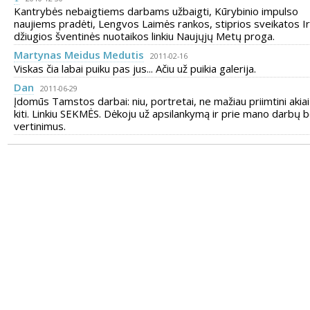
Kantrybės nebaigtiems darbams užbaigti, Kūrybinio impulso
naujiems pradėti, Lengvos Laimės rankos, stiprios sveikatos Ir
džiugios šventinės nuotaikos linkiu Naujųjų Metų proga.
Martynas Meidus Medutis
2011-02-16
Viskas čia labai puiku pas jus... Ačiu už puikia galerija.
Dan
2011-06-29
Įdomūs Tamstos darbai: niu, portretai, ne mažiau priimtini akiai 
kiti. Linkiu SEKMĖS. Dėkoju už apsilankymą ir prie mano darbų b
vertinimus.