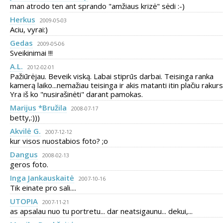
man atrodo ten ant sprando "amžiaus krizė" sėdi :-)
Herkus
2009-05-03
Aciu, vyrai:)
Gedas
2009-05-06
Sveikinimai !!!
A.L.
2012-02-01
Pažiūrėjau. Beveik viską. Labai stiprūs darbai. Teisinga ranka
kamerą laiko...nemažiau teisinga ir akis matanti itin plačiu rakurs
Yra iš ko "nusirašinėti" darant pamokas.
Marijus *Bružila
2008-07-17
betty,:)))
Akvilė G.
2007-12-12
kur visos nuostabios foto? ;o
Dangus
2008-02-13
geros foto.
Inga Jankauskaitė
2007-10-16
Tik einate pro sali....
UTOPIA
2007-11-21
as apsalau nuo tu portretu... dar neatsigaunu... dekui,...