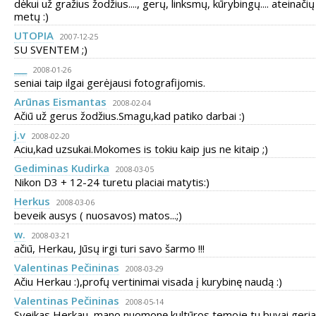
dėkui už gražius žodžius...., gerų, linksmų, kūrybingų.... ateinači
metų :)
UTOPIA
2007-12-25
SU SVENTEM ;)
___
2008-01-26
seniai taip ilgai gerėjausi fotografijomis.
Arūnas Eismantas
2008-02-04
Ačiū už gerus žodžius.Smagu,kad patiko darbai :)
j.v
2008-02-20
Aciu,kad uzsukai.Mokomes is tokiu kaip jus ne kitaip ;)
Gediminas Kudirka
2008-03-05
Nikon D3 + 12-24 turetu placiai matytis:)
Herkus
2008-03-06
beveik ausys ( nuosavos) matos...;)
w.
2008-03-21
ačiū, Herkau, Jūsų irgi turi savo šarmo !!!
Valentinas Pečininas
2008-03-29
Ačiu Herkau :),profų vertinimai visada į kurybinę naudą :)
Valentinas Pečininas
2008-05-14
Sveikas Herkau, mano nuomonę kultūros temoje tu buvai geria