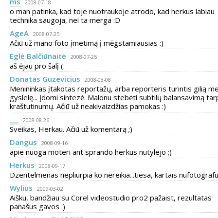
ms
2008-07-18
o man patinka, kad toje nuotraukoje atrodo, kad herkus labiau
technika saugoja, nei ta merga :D
AgeA
2008-07-25
Ačiū už mano foto įmetimą į mėgstamiausias :)
Eglė Balčiūnaitė
2008-07-25
aš ėjau pro šalį (:
Donatas Guzevicius
2008-08-08
Menininkas įtakotas reportažų, arba reporteris turintis gilią m
gyslelę... Įdomi sintezė. Malonu stebėti subtilų balansavimą tar
kraštutinumų. Ačiū už neakivaizdžias pamokas :)
___
2008-08-26
Sveikas, Herkau. Ačiū už komentarą ;)
Dangus
2008-09-16
apie nuoga moteri ant sprando herkus nutylejo ;)
Herkus
2008-09-17
Dzentelmenas nepliurpia ko nereikia...tiesa, kartais nufotografuo
Wylius
2009-03-02
Aišku, bandžiau su Corel videostudio pro2 pažaist, rezultatas
panašus gavos :)