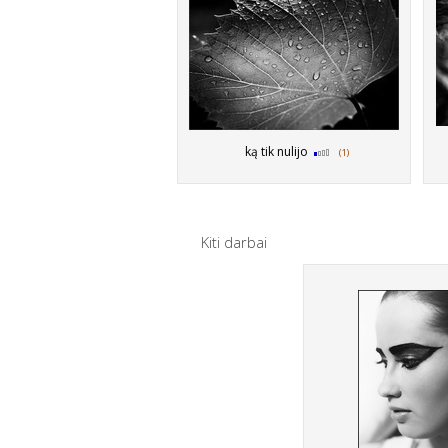
ką tik nulijo
(1)
Kiti darbai