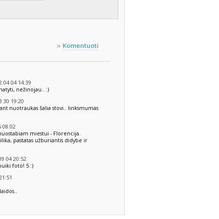
Komentuoti
»
 04 04 14:39
atyti, nežinojau.. :)
 30 19:20
nant nuotraukas šalia stovi.. linksmumas
 08:02
 nuostabiam miestui - Florencija.
lika, pastatas užburiantis didybe ir
9 04 20:52
uiki foto! 5 :)
21:51
laidos..