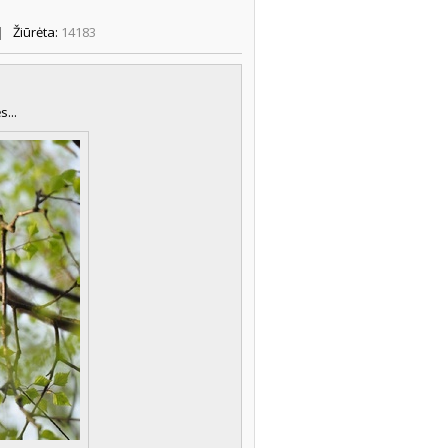
|
Žiūrėta:
14183
...