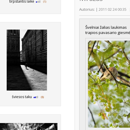
tirpstantis laike
(1)
Autorius:
|
2011 02 24 00:35
Švelniai žalias laukimas
trapios pavasario giesmės
šviesos taku
(8)