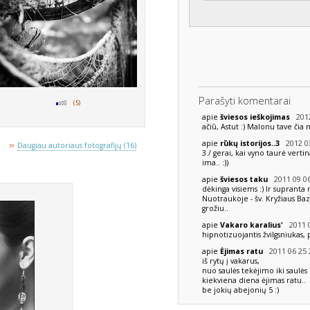
Parašyti komentarai
(5)
2012
apie
šviesos ieškojimas
ačiū, Astut :) Malonu tave čia m
2012 03
apie
rūkų istorijos..3
»
Daugiau autoriaus fotografijų (16)
3./ gerai, kai vyno taurė verti
ima.. :))
2011 09 06
apie
šviesos taku
dėkinga visiems :) Ir supranta
Nuotraukoje - šv. Kryžiaus Bazi
grožiu..
2011 0
apie
Vakaro karalius'
hipnotizuojantis žvilgsniukas, p
2011 06 25 
apie
Ėjimas ratu
iš rytų į vakarus,
nuo saulės tekėjimo iki saulės 
kiekviena diena ėjimas ratu..
be jokių abejonių 5 :)