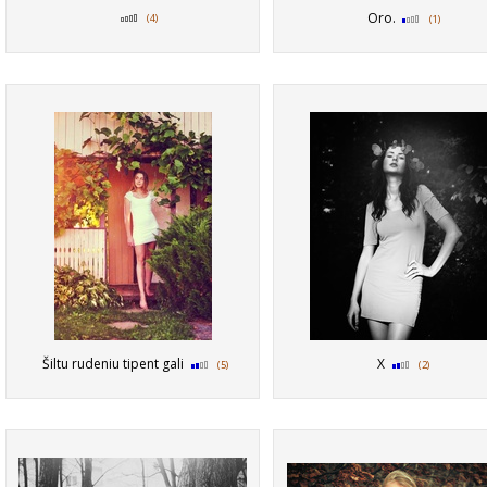
Oro.
(4)
(1)
Šiltu rudeniu tipent gali
X
(5)
(2)