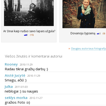
Ar žinai kaip ruduo savo lapais užgula?
Dovanoju šypseną
(9)
(15)
»
Daugiau autoriaus fotografijų
Viešos žinutės ir komentarai autoriui
Rooney
2010-11-29
Radau tikrai gražių darbų :)
Aistė Jucytė
2010-11-29
Smagu, ačiū :)
Julka
2011-01-03
neblogai :) su naujais
seklys morka
2012-11-27
gražios Foto :o)