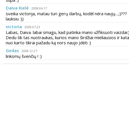
supa :)
Daiva Kielė
2008-06-17
sveika victorija, matau turi gerų darbų, kodėl nėra naujų....;)???
lauksiu :))
victoria
2008-07-23
Labas, Daiva. labai smagu, kad patinka mano užfiksuoti vaizdai:
Dedu tik tas nuotraukas, kurios mano širdžiai mieliausios ir kat
nuo karto tikrai pažadu ką nors naujo įdėti :)
Gedas
2008-12-27
linksmų švenčių ! :)