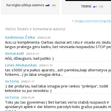
Kai miglas užkloja sutemos
(49)
TEMINĖ
(15)
»
Daugiau autoriaus fotografijų
Viešos žinutės ir komentarai autoriui
Gediminas Čelka
2008-05-28
Aciu uz komplimenta. Darbas daznai ant ratu ir visada vis skub
langus prabega geru kadru, bet nevisada nuspaudziu STOP pe
GintarasM
2009-01-31
Ačiū, džiaugiuos, kad patiko :)
Linas Abukauskas
2008-01-10
tas s5000 yra puikus aparats....ash parinksiu,kaip alternatyva j
fotkems...:) jis labai smagiai dirba....
victoria
2008-01-11
:) dar pridursiu, kad labai smagiai prie rankos "prilimpa", todėl
kelionėse su juo nesiskiriu :)
victoria
2008-05-29
Toks jau tas gyvenimas:) Bet kartais verta stabdį nuspausti ir
apsidairyti aplink ir dar kitiems parodyti koks gražus pasaulis 