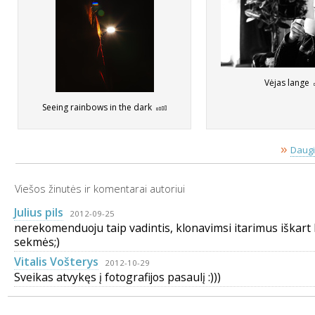
Vėjas lange
Seeing rainbows in the dark
»
Daugi
Viešos žinutės ir komentarai autoriui
Julius pils
2012-09-25
nerekomenduoju taip vadintis, klonavimsi itarimus iškart 
sekmės;)
Vitalis Vošterys
2012-10-29
Sveikas atvykęs į fotografijos pasaulį :)))