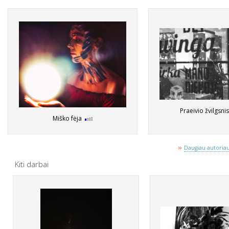
Praeivio žvilgsni
Miško fėja
»
Daugiau autoriaus
Kiti darbai