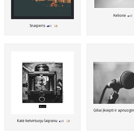
Kelionė
Snaiperis
(4)
Giliai įkvėpti ir apnuogin
Katė ketvirtuoju laipsniu
(3)