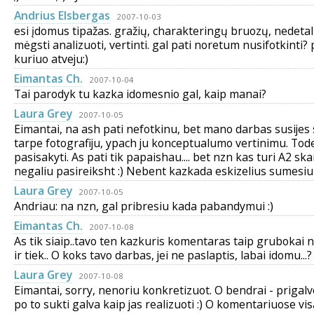
Andrius Elsbergas
2007-10-03
esi įdomus tipažas. gražių, charakteringų bruozų, nedetal
mėgsti analizuoti, vertinti. gal pati noretum nusifotkinti?
kuriuo atveju:)
Eimantas Ch.
2007-10-04
Tai parodyk tu kazka idomesnio gal, kaip manai?
Laura Grey
2007-10-05
Eimantai, na ash pati nefotkinu, bet mano darbas susijes
tarpe fotografiju, ypach ju konceptualumo vertinimu. Tode
pasisakyti. As pati tik papaishau.... bet nzn kas turi A2 skan
negaliu pasireiksht :) Nebent kazkada eskizelius sumesiu 
Laura Grey
2007-10-05
Andriau: na nzn, gal pribresiu kada pabandymui :)
Eimantas Ch.
2007-10-08
As tik siaip..tavo ten kazkuris komentaras taip grubokai
ir tiek.. O koks tavo darbas, jei ne paslaptis, labai idomu...?
Laura Grey
2007-10-08
Eimantai, sorry, nenoriu konkretizuot. O bendrai - prigalvo
po to sukti galva kaip jas realizuoti :) O komentariuose vi