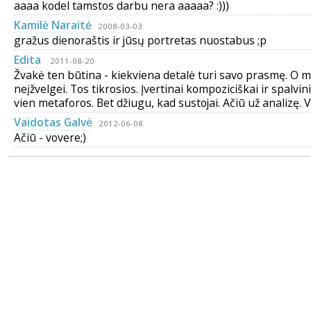
aaaa kodel tamstos darbu nera aaaaa? :)))
Kamilė Naraitė
2008-03-03
gražus dienoraštis ir jūsų portretas nuostabus ;p
Edita
2011-08-20
Žvakė ten būtina - kiekviena detalė turi savo prasmę. O m
neįžvelgei. Tos tikrosios. Įvertinai kompoziciškai ir spalvini
vien metaforos. Bet džiugu, kad sustojai. Ačiū už analizę. V
Vaidotas Galvė
2012-06-08
Ačiū - vovere;)