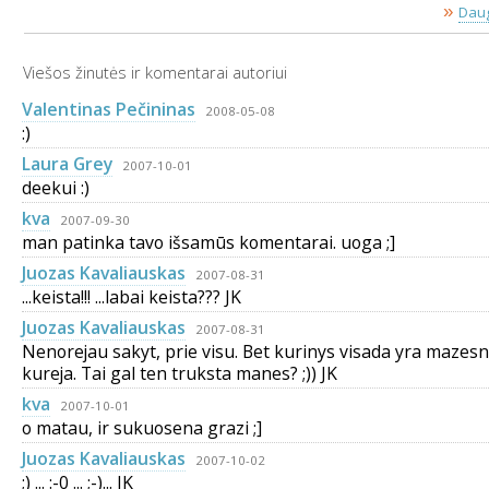
»
Daug
Viešos žinutės ir komentarai autoriui
Valentinas Pečininas
2008-05-08
:)
Laura Grey
2007-10-01
deekui :)
kva
2007-09-30
man patinka tavo išsamūs komentarai. uoga ;]
Juozas Kavaliauskas
2007-08-31
...keista!!! ...labai keista??? JK
Juozas Kavaliauskas
2007-08-31
Nenorejau sakyt, prie visu. Bet kurinys visada yra mazesni
kureja. Tai gal ten truksta manes? ;)) JK
kva
2007-10-01
o matau, ir sukuosena grazi ;]
Juozas Kavaliauskas
2007-10-02
;) ... :-0 ... ;-)... JK