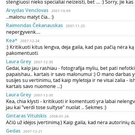
stengiuosi nieko specialiai neizeisti, bet ..... :) Sorry, jie kas
Arvydas Venclovas
2007-10-09
...malonu matyt čia... :)
Raimondas Čekanauskas
2007-11-25
nepergyvenk.....
Kea*
2007-12-24
:) Kritikuoti kitus lengva, deja gaila, kad pas pačią nėra ką
pakomentuoti.
Laura Grey
2007-12-30
Gedai, kaip jau rashiau - fotografija myliu, bet pati nefotki
papaishau... kartais ir savo malonumui :) O mano darbas 
susijes su vertinimu, tad kaip myletoja ir ne visai zalia - i
kartais savo nuomone ...:)
Laura Grey
2007-12-30
Kea, chia klysti - kritikuoti ir komentuoti yra labai neleng
jau kai "verdi tose sultyse" nuolat ... Sekmes :)
Gintaras Vitulskis
2008-01-24
Ačiū už idėjos įvertinimą:) Kaip gaila, kad nėra autorinių da
Gedas
2007-12-21