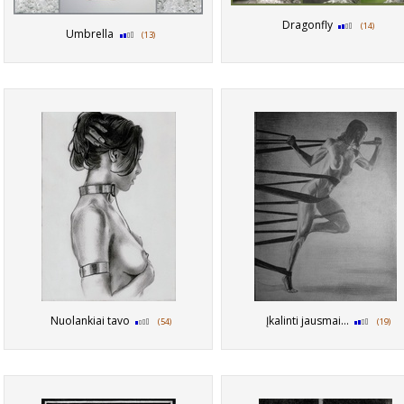
Dragonfly
(14)
Umbrella
(13)
Nuolankiai tavo
Įkalinti jausmai...
(54)
(19)