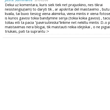
2010-02-06
Dekui uz komentara, kuris siek tiek net prajuokino, nes tikrai
nesistengiu(iam) to daryti tik , ar apskritai del maistavimo , butu
kvaila, tai buvo tiesiog viena akimirka, viena mintis ir viena fotose
is kurios gavosi tokia bandymine serija (tokia kokia gavosi) , taci
toliau eiti ta pacia "pavirsutiniska"linkme net nekiltu mintis :D..o 
maistavimas nera blogai, tik maistauti reikia idejiskai , o ne pigiai
triukais, pati ta suprantu :>