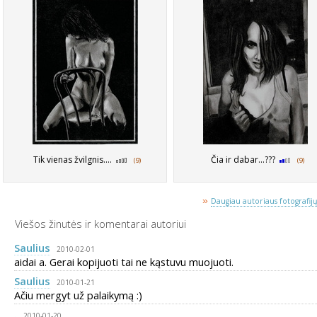
Tik vienas žvilgnis....
Čia ir dabar...???
(9)
(9)
»
Daugiau autoriaus fotografijų
Viešos žinutės ir komentarai autoriui
Saulius
2010-02-01
aidai a. Gerai kopijuoti tai ne kąstuvu muojuoti.
Saulius
2010-01-21
Ačiu mergyt už palaikymą :)
.
2010-01-20