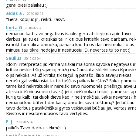
gerai piesi.palaikau :)
aidas a .
2010-02-01
"Gerai kopijuoji", reiktu rasyt.
Ineta G
2010-02-04
nemanau kad tavo negativas isauks gera atsiliepima apie tavo
darbus, jai tu esi kritiskas tai ir kiti bus kritishki tavo darbam, rei
ismokt tam tikra pamoka, panasu kad tu os dar neismokai. o as
minusu tau tikrai nedejau ir nesiruosiu :D, nevertas tu to net :)
Saulius
2010-02-04
Idomi interpretacija: Pirma visiškai maišoma sąvoka negatyvas ir
kritika neskirti šių sąvokų mažų mažiausiai atskleidi savo išprusi
o jis nekoks. Aš už kritiką tik tegul ją parašo, šiuo atveju niekas
nerašo gal veikiausiai tai tik tuščias paikas kerštas? Sakai pamok
tame kad nekritikuoki ir nereiški savo nuomonės priešingu atveju
ateisiu ir išminusuosiu tave :) jei ir neišmokau tokios pamokos ap
kurią tu kalbi tai duok dieve kad ir neišmokčiau. Sakai nevertas?
nemanai kad būtent dar kartą parodei savo tuštumą? Jei būčiau
tavo darbus pataikūniškai gyres veikiausiai būčiau jau vertas arne
Keistos ir nesubrendusios tavo vertybės.
E. J.
2010-02-04
puikūs Tavo darbai..sėkmės..:)
Justė Šuminaitė