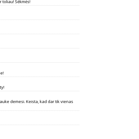
r toliau! Sėkmės!
e!
ty!
rauke demesi. Keista, kad dar tik vienas