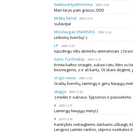
NaktiesFėjaMiholina
2009-12-09
Man tai jis pats grazus.;DDD
Miškų Deivė
2009-12-14
sužavėjai
Mindaugas SNARSKIS
2009-12-24
Linksmų švenčių! :)
LP
2009-12-25
Ispudingu siltu akimirku ateinanciais ;) Grazi
Gytis Turčinskas
2009-12-25
Krinta baltos snaigės, sukasi ratu, Mes su 
besmegenis, o ir aš kartu, Ot skani degtinė, 
virgis nxxxs
2009-12-26
Gražių švenčių, laimingų ir gerų Naujųjų met
skajjja
2009-12-29
:) meilės ir cukraus. šypsenos ir pasisekimo.
♠
2009-12-31
Laimingų Naujųjų metų!:)
♠
2010-12-30
Kantrybės nebaigtiems darbams užbaigti, Kū
Lengvos Laimės rankos, stiprios sveikatos Ir