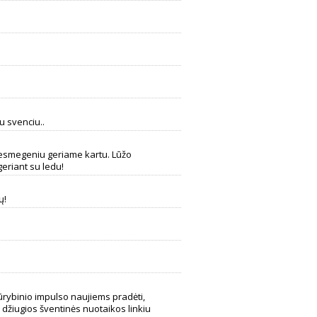
u svenciu..
besmegeniu geriame kartu. Lūžo
geriant su ledu!
ų!
rybinio impulso naujiems pradėti,
 džiugios šventinės nuotaikos linkiu