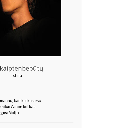
kaiptenbebūtų
shifu
manau, kad kol kas esu
hnika:
Canon kol kas
ygos:
Biblija