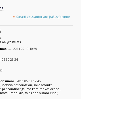
os
»
Surasti visus autoriaus įrašus forume
i
4
ko, yra krūvis
2011 09 19 10:59
mas ....
 06 30 23:24
50
2011 05 07 17:45
o consumor
, netyčia paspaudžiau, gaila atšaukt
 ir prispaudinėt galima kam rankos dreba..
 matau medikus, saltis per nugara eina:)