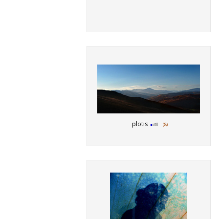
plotis
(8)