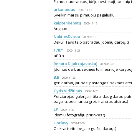
Fainos nuotraukos, idėjų nestokoji, tad taip i
arkanoidas
2009-11-13
Sveikinimai su pirmuoju pagaliuku ..
kaiptenbebūtų
2009-11-17
Arigatou
NaktiesDvasia
2009-11-18
Dėkui. Tavo taip pat radau įdomių darbų. ;)
17871
2009-11-21
ačiū :)
Renata Dijak (ajavaska)
2009-11-22
Įdomus darbai, sėkmės tolimesnioje kūryboj
B.B
2009-11-23
geri darbai, jauciasi pastangos. sekmes atei
Gytis Vidžiūnas
2009-11-25
Perziurejau galerija ir tikrai daug darbu pat
pagaliu, bet manau greit ir antras atsiras:)
LP
2009-11-30
Idomiu fotografiju pririnkes :)
Horlavy
2009-12-06
O tikrai turite begalo gražių darbų :)