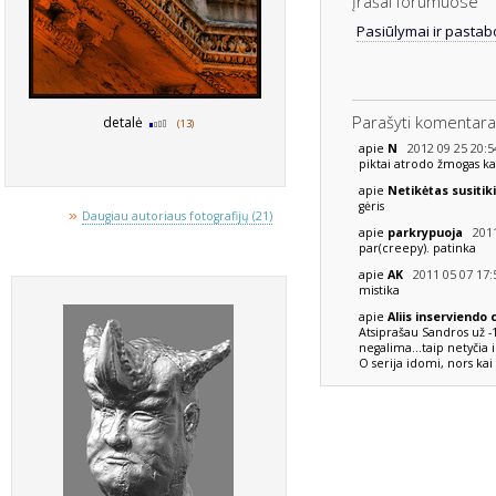
Įrašai forumuose
Pasiūlymai ir pastab
Parašyti komentara
detalė
(13)
2012 09 25 20:5
apie
N
piktai atrodo žmogas kaž
apie
Netikėtas susitiki
gėris
»
Daugiau autoriaus fotografijų (21)
2011
apie
parkrypuoja
par(creepy). patinka
2011 05 07 17:
apie
AK
mistika
apie
Aliis inserviend
Atsiprašau Sandros už -1
negalima...taip netyčia
O serija idomi, nors kai