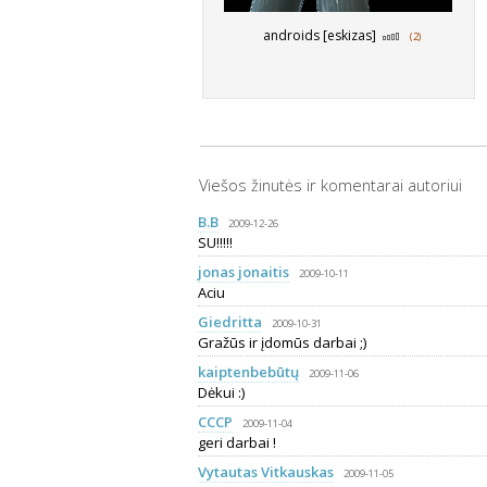
androids [eskizas]
(2)
Viešos žinutės ir komentarai autoriui
B.B
2009-12-26
SU!!!!!
jonas jonaitis
2009-10-11
Aciu
Giedritta
2009-10-31
Gražūs ir įdomūs darbai ;)
kaiptenbebūtų
2009-11-06
Dėkui :)
CCCP
2009-11-04
geri darbai !
Vytautas Vitkauskas
2009-11-05