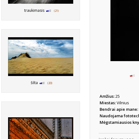
traukimasis
(21)
šilta
(20)
Amžius:
25
Miestas:
Vilnius
Bendrai apie mane:
Naudojama fototec
Mėgstamiausios kn