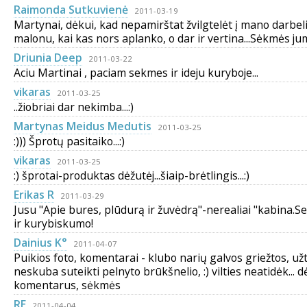
Raimonda Sutkuvienė
2011-03-19
Martynai, dėkui, kad nepamirštat žvilgtelėt į mano darbeli
malonu, kai kas nors aplanko, o dar ir vertina...Sėkmės jums.
Driunia Deep
2011-03-22
Aciu Martinai , paciam sekmes ir ideju kuryboje...
vikaras
2011-03-25
..žiobriai dar nekimba...:)
Martynas Meidus Medutis
2011-03-25
:))) Šprotų pasitaiko...:)
vikaras
2011-03-25
:) šprotai-produktas dėžutėj...šiaip-brėtlingis...:)
Erikas R
2011-03-29
Jusu "Apie bures, plūdurą ir žuvėdrą"-nerealiai "kabina.
ir kurybiskumo!
Dainius K°
2011-04-07
Puikios foto, komentarai - klubo narių galvos griežtos, užt
neskuba suteikti pelnyto brūkšnelio, :) vilties neatidėk... d
komentarus, sėkmės
RE
2011-04-04