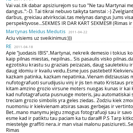
Vai vai..tik dabar apsiziurejom su tuo "Ne tau Martynai m
dangus..":-D. Tai tikrai nebuvo taikyta tamstai :-) Zvelgiant
darbus, greiciau atvirksciai..tas melynas dangus Jums visa
perspektyvose....SEKMES IR DAR KART SEKMES!!! (Rimas ir 
Martynas Meidus Medutis
2011-04-22
Aciu visiems uz sveikinimus:)))
RE
2011-04-18
Apie "juodasis IBIS"..Martynai, nekreik demesio i tokius 
kaip pilnas miestas, nepilnas... Sis pasaulis visko pilnas..
egzotisku krastu su graziais peizazais, daug sauletekiu ir
daug idomiu ir kvailu veidu..Esme juos pastebeti! Kiekvie
kazkam patinka, kazkam nepatinka...Vienam didziausias
nufotografuoti surudijusiu vinį ir jis ten mato Kristaus prisi
kitam amzino grozio virsune moters nuogas kunas ir kai 
kad nufotagrafuota pusnuoge moteris, jau automatiskai 
treciam grozio simbolis yra geles ziedas.. Zodziu kiek zmo
nuomoniu ir kiekvienam atsiras savas gerbejas ir vertinto
Bet...mano manymu jeigu zmogus fotografuoji sau ir sav
esme kad ir patiktu tau paciam ka tu darai!!! P.S Tarp kit
miestelyje graffiti nera..ir man visai malonu pasiziureti...
Rimas