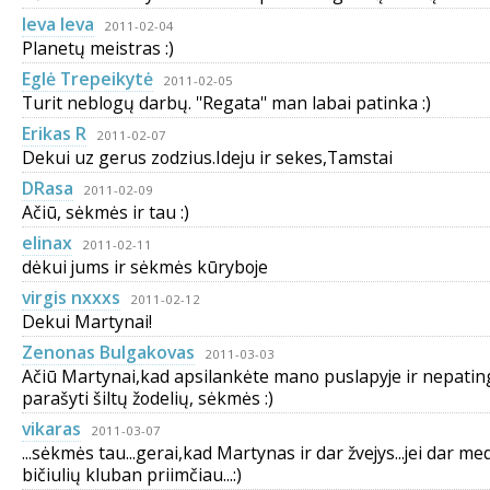
Ieva Ieva
2011-02-04
Planetų meistras :)
Eglė Trepeikytė
2011-02-05
Turit neblogų darbų. ''Regata'' man labai patinka :)
Erikas R
2011-02-07
Dekui uz gerus zodzius.Ideju ir sekes,Tamstai
DRasa
2011-02-09
Ačiū, sėkmės ir tau :)
elinax
2011-02-11
dėkui jums ir sėkmės kūryboje
virgis nxxxs
2011-02-12
Dekui Martynai!
Zenonas Bulgakovas
2011-03-03
Ačiū Martynai,kad apsilankėte mano puslapyje ir nepatin
parašyti šiltų žodelių, sėkmės :)
vikaras
2011-03-07
...sėkmės tau...gerai,kad Martynas ir dar žvejys...jei dar m
bičiulių kluban priimčiau...:)