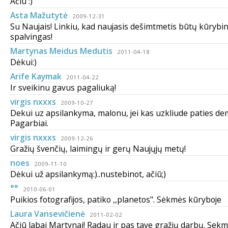
Ačiū :)
Asta Mažutytė
2009-12-31
Su Naujais! Linkiu, kad naujasis dešimtmetis būtų kūrybin
spalvingas!
Martynas Meidus Medutis
2011-04-18
Dėkui:)
Arife Kaymak
2011-04-22
Ir sveikinu gavus pagaliuką!
virgis nxxxs
2009-10-27
Dekui uz apsilankyma, malonu, jei kas uzkliude paties de
Pagarbiai.
virgis nxxxs
2009-12-26
Gražių švenčių, laimingų ir gerų Naujųjų metų!
noes
2009-11-10
Dėkui už apsilankymą:)..nustebinot, ačiū;)
°°
2010-06-01
Puikios fotografijos, patiko ,,planetos". Sėkmės kūryboje
Laura Vansevičienė
2011-02-02
Ačiū labai Martynai! Radau ir pas tave gražių darbų. Sekmė