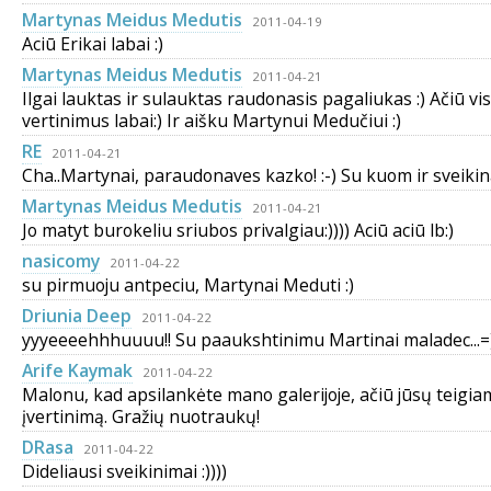
Martynas Meidus Medutis
2011-04-19
Aciū Erikai labai :)
Martynas Meidus Medutis
2011-04-21
Ilgai lauktas ir sulauktas raudonasis pagaliukas :) Ačiū vi
vertinimus labai:) Ir aišku Martynui Medučiui :)
RE
2011-04-21
Cha..Martynai, paraudonaves kazko! :-) Su kuom ir sveikina
Martynas Meidus Medutis
2011-04-21
Jo matyt burokeliu sriubos privalgiau:)))) Aciū aciū lb:)
nasicomy
2011-04-22
su pirmuoju antpeciu, Martynai Meduti :)
Driunia Deep
2011-04-22
yyyeeeehhhuuuu!! Su paaukshtinimu Martinai maladec...=
Arife Kaymak
2011-04-22
Malonu, kad apsilankėte mano galerijoje, ačiū jūsų teigia
įvertinimą. Gražių nuotraukų!
DRasa
2011-04-22
Dideliausi sveikinimai :))))