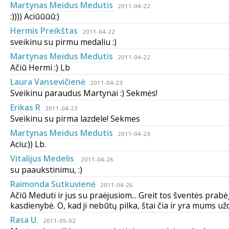
Martynas Meidus Medutis
2011-04-22
:)))) Aciūūūū:)
Hermis Preikštas
2011-04-22
sveikinu su pirmu medaliu :)
Martynas Meidus Medutis
2011-04-22
Ačiū Hermi :) Lb
Laura Vansevičienė
2011-04-23
Sveikinu paraudus Martynai :) Sekmės!
Erikas R
2011-04-23
Sveikinu su pirma lazdele! Sekmes
Martynas Meidus Medutis
2011-04-23
Aciu:)) Lb.
Vitalijus Medelis
2011-04-26
su paaukstinimu, :)
Raimonda Sutkuvienė
2011-04-26
Ačiū Meduti ir jus su praėjusiom... Greit tos šventės prabėga
kasdienybė. O, kad ji nebūtų pilka, štai čia ir yra mums užduo
Rasa U.
2011-05-02