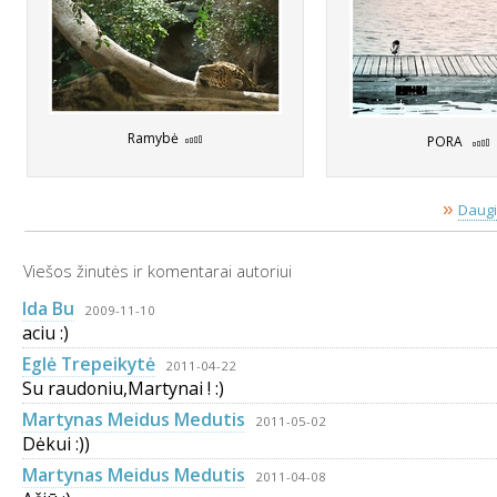
Ramybė
PORA
»
Daugi
Viešos žinutės ir komentarai autoriui
Ida Bu
2009-11-10
aciu :)
Eglė Trepeikytė
2011-04-22
Su raudoniu,Martynai ! :)
Martynas Meidus Medutis
2011-05-02
Dėkui :))
Martynas Meidus Medutis
2011-04-08