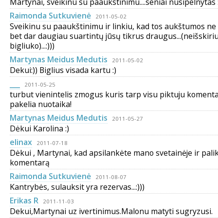
Martynai, sveikinu su paaukstinimu....seniai nusipelnytas :
Raimonda Sutkuvienė
2011-05-02
Sveikinu su paaukštinimu ir linkiu, kad tos aukštumos ne a
bet dar daugiau suartintų jūsų tikrus draugus...(neišskiriu
bigliuko)...:)))
Martynas Meidus Medutis
2011-05-02
Dekui:)) Biglius visada kartu :)
___
2011-05-25
turbut vienintelis zmogus kuris tarp visu piktuju koment
pakelia nuotaika!
Martynas Meidus Medutis
2011-05-27
Dėkui Karolina :)
elinax
2011-07-18
Dėkui , Martynai, kad apsilankėte mano svetainėje ir pal
komentarą
Raimonda Sutkuvienė
2011-08-07
Kantrybės, sulauksit yra rezervas...:)))
Erikas R
2011-11-03
Dekui,Martynai uz ivertinimus.Malonu matyti sugryzusi.