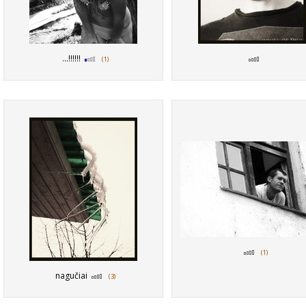
...!!!!!!
(1)
(1)
nagučiai
(3)