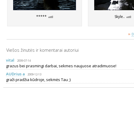
*****
Skyle..
»
D
Viešos žinutės ir komentarai autoriui
vital
2009-07-14
grazus bei prasmingi darbai, sekmes naujuose atradimuose!
AUDrius a
2009-12-13
graži pradžia kūdroje, sekmės Tau ;)