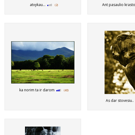
atvykau...
Ant pasaulio krast
(2)
ka norim ta ir darom
(40)
As dar stovesiu.