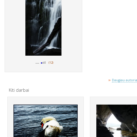
....
(12)
»
Daugiau autoriau
Kiti darbai